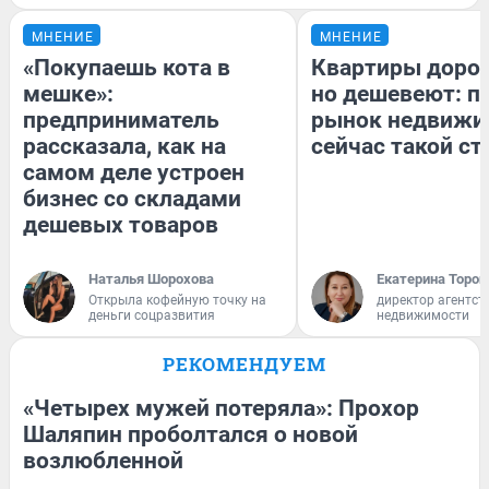
МНЕНИЕ
МНЕНИЕ
«Покупаешь кота в
Квартиры доро
мешке»:
но дешевеют: п
предприниматель
рынок недвижи
рассказала, как на
сейчас такой с
самом деле устроен
бизнес со складами
дешевых товаров
Наталья Шорохова
Екатерина Тороп
Открыла кофейную точку на
директор агентст
деньги соцразвития
недвижимости
РЕКОМЕНДУЕМ
«Четырех мужей потеряла»: Прохор
Шаляпин проболтался о новой
возлюбленной