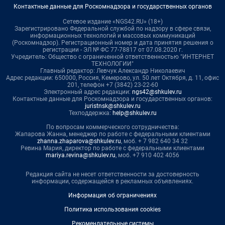
Контактные данные для Роскомнадзора и государственных органов
Сетевое издание «NGS42.RU» (18+)
Зарегистрировано Федеральной службой по надзору в сфере связи,
информационных технологий и массовых коммуникаций
(Роскомнадзор). Регистрационный номер и дата принятия решения о
регистрации - ЭЛ № ФС 77-78817 от 07.08.2020 г.
Учредитель: Общество с ограниченной ответственностью "ИНТЕРНЕТ
ТЕХНОЛОГИИ"
Главный редактор: Левчук Александр Николаевич
Адрес редакции: 650000, Россия, Кемерово, ул. 50 лет Октября, д. 11, офис
201, телефон +7 (3842) 23-22-60
Электронный адрес редакции:
ngs42@shkulev.ru
Контактные данные для Роскомнадзора и государственных органов:
juristnsk@shkulev.ru
Техподдержка:
help@shkulev.ru
По вопросам коммерческого сотрудничества:
Жапарова Жанна, менеджер по работе с федеральными клиентами
zhanna.zhaparova@shkulev.ru
, моб. + 7 982 640 34 32
Ревина Мария, директор по работе с федеральными клиентами
mariya.revina@shkulev.ru
, моб. +7 910 402 4056
Редакция сайта не несет ответственности за достоверность
информации, содержащейся в рекламных объявлениях.
Информация об ограничениях
Политика использования cookies
Рекомендательные системы