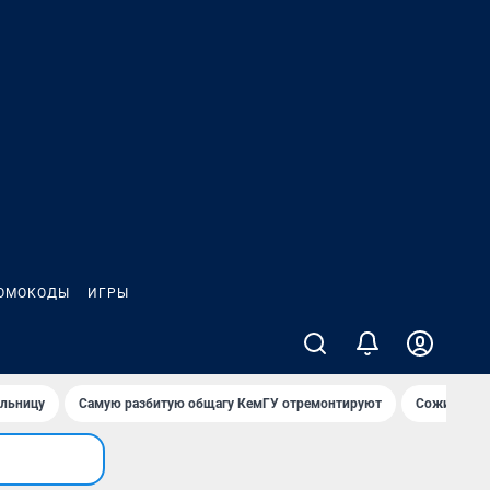
ОМОКОДЫ
ИГРЫ
ольницу
Самую разбитую общагу КемГУ отремонтируют
Сожительни