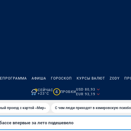
ЛЕПРОГРАММА
АФИША
ГОРОСКОП
КУРСЫ ВАЛЮТ
ZODY
ПР
USD 80,93
СЕЙЧАС
4
ПРОБКИ
+23°C
EUR 93,19
ный проезд с картой «Мир»
С чем люди приходят в кемеровскую психб
бассе впервые за лето подешевело