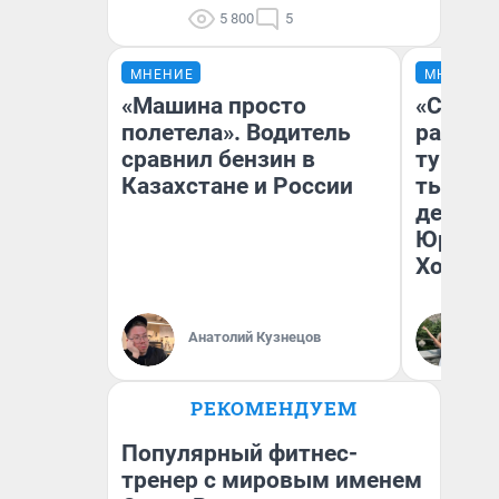
5 800
5
МНЕНИЕ
МНЕНИЕ
«Машина просто
«Сливо
полетела». Водитель
разоча
сравнил бензин в
турист
Казахстане и России
тысяч,
день гу
Юрског
Хогвар
Анатолий Кузнецов
Ян
РЕКОМЕНДУЕМ
Популярный фитнес-
тренер с мировым именем