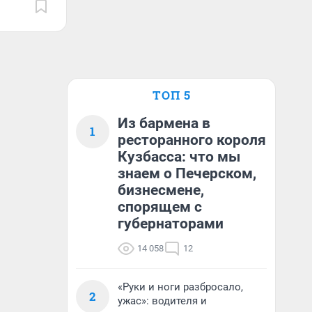
ТОП 5
Из бармена в
1
ресторанного короля
Кузбасса: что мы
знаем о Печерском,
бизнесмене,
спорящем с
губернаторами
14 058
12
«Руки и ноги разбросало,
2
ужас»: водителя и