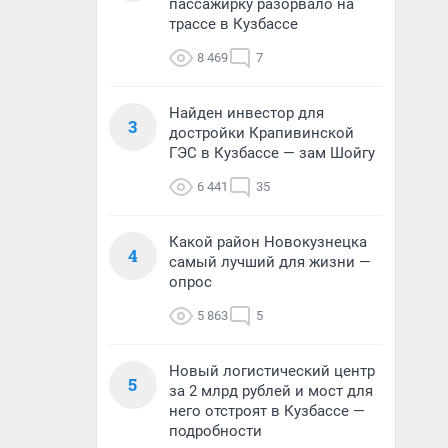
пассажирку разорвало на
трассе в Кузбассе
8 469
7
Найден инвестор для
3
достройки Крапивинской
ГЭС в Кузбассе — зам Шойгу
6 441
35
Какой район Новокузнецка
4
самый лучший для жизни —
опрос
5 863
5
Новый логистический центр
5
за 2 млрд рублей и мост для
него отстроят в Кузбассе —
подробности