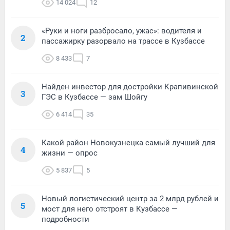
14 024
12
«Руки и ноги разбросало, ужас»: водителя и
2
пассажирку разорвало на трассе в Кузбассе
8 433
7
Найден инвестор для достройки Крапивинской
3
ГЭС в Кузбассе — зам Шойгу
6 414
35
Какой район Новокузнецка самый лучший для
4
жизни — опрос
5 837
5
Новый логистический центр за 2 млрд рублей и
5
мост для него отстроят в Кузбассе —
подробности