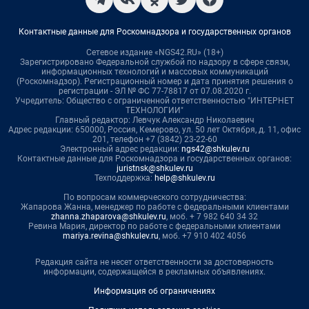
Контактные данные для Роскомнадзора и государственных органов
Сетевое издание «NGS42.RU» (18+)
Зарегистрировано Федеральной службой по надзору в сфере связи,
информационных технологий и массовых коммуникаций
(Роскомнадзор). Регистрационный номер и дата принятия решения о
регистрации - ЭЛ № ФС 77-78817 от 07.08.2020 г.
Учредитель: Общество с ограниченной ответственностью "ИНТЕРНЕТ
ТЕХНОЛОГИИ"
Главный редактор: Левчук Александр Николаевич
Адрес редакции: 650000, Россия, Кемерово, ул. 50 лет Октября, д. 11, офис
201, телефон +7 (3842) 23-22-60
Электронный адрес редакции:
ngs42@shkulev.ru
Контактные данные для Роскомнадзора и государственных органов:
juristnsk@shkulev.ru
Техподдержка:
help@shkulev.ru
По вопросам коммерческого сотрудничества:
Жапарова Жанна, менеджер по работе с федеральными клиентами
zhanna.zhaparova@shkulev.ru
, моб. + 7 982 640 34 32
Ревина Мария, директор по работе с федеральными клиентами
mariya.revina@shkulev.ru
, моб. +7 910 402 4056
Редакция сайта не несет ответственности за достоверность
информации, содержащейся в рекламных объявлениях.
Информация об ограничениях