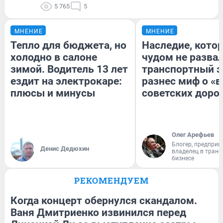
5 765
5
МНЕНИЕ
МНЕНИЕ
Тепло для бюджета, но
Наследие, кото
холодно в салоне
чудом не разва
зимой. Водитель 13 лет
транспортный э
ездит на электрокаре:
разнес миф о «
плюсы и минусы
советских доро
Олег Арефьев
Блогер, предприн
Денис Дедюхин
владелец в тран
бизнесе
РЕКОМЕНДУЕМ
Когда концерт обернулся скандалом.
Ваня Дмитриенко извинился перед