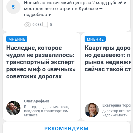
Новый логистический центр за 2 млрд рублей и
5
мост для него отстроят в Кузбассе —
подробности
6 088
5
МНЕНИЕ
МНЕНИЕ
Наследие, которое
Квартиры доро
чудом не развалилось:
но дешевеют: п
транспортный эксперт
рынок недвижи
разнес миф о «вечных»
сейчас такой с
советских дорогах
Олег Арефьев
Екатерина Тороп
Блогер, предприниматель,
владелец в транспортном
директор агентст
бизнесе
недвижимости
РЕКОМЕНДУЕМ