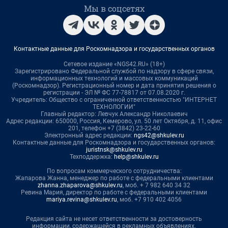
Мы в соцсетях
Контактные данные для Роскомнадзора и государственных органов
Сетевое издание «NGS42.RU» (18+)
Зарегистрировано Федеральной службой по надзору в сфере связи,
информационных технологий и массовых коммуникаций
(Роскомнадзор). Регистрационный номер и дата принятия решения о
регистрации - ЭЛ № ФС 77-78817 от 07.08.2020 г.
Учредитель: Общество с ограниченной ответственностью "ИНТЕРНЕТ
ТЕХНОЛОГИИ"
Главный редактор: Левчук Александр Николаевич
Адрес редакции: 650000, Россия, Кемерово, ул. 50 лет Октября, д. 11, офис
201, телефон +7 (3842) 23-22-60
Электронный адрес редакции:
ngs42@shkulev.ru
Контактные данные для Роскомнадзора и государственных органов:
juristnsk@shkulev.ru
Техподдержка:
help@shkulev.ru
По вопросам коммерческого сотрудничества:
Жапарова Жанна, менеджер по работе с федеральными клиентами
zhanna.zhaparova@shkulev.ru
, моб. + 7 982 640 34 32
Ревина Мария, директор по работе с федеральными клиентами
mariya.revina@shkulev.ru
, моб. +7 910 402 4056
Редакция сайта не несет ответственности за достоверность
информации, содержащейся в рекламных объявлениях.