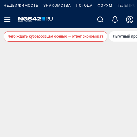
НЕДВИЖИМОСТЬ
ЗНАКОМСТВА
ПОГОДА
ФОРУМ
ТЕЛЕПРО
Чего ждать кузбассовцам осенью — ответ экономиста
Льготный про