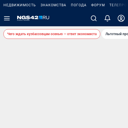
НЕДВИЖИМОСТЬ
ЗНАКОМСТВА
ПОГОДА
ФОРУМ
ТЕЛЕПРО
Чего ждать кузбассовцам осенью — ответ экономиста
Льготный про