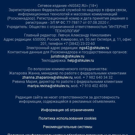
Сетевое издание «NGS42.RU» (18+)
Зарегистрировано Федеральной службой по надзору в сфере связи,
информационных технологий и массовых коммуникаций
(Роскомнадзор). Регистрационный номер и дата принятия решения о
регистрации - ЭЛ № ФС 77-78817 от 07.08.2020 г.
Учредитель: Общество с ограниченной ответственностью "ИНТЕРНЕТ
ТЕХНОЛОГИИ"
Главный редактор: Левчук Александр Николаевич
Адрес редакции: 650000, Россия, Кемерово, ул. 50 лет Октября, д. 11, офис
201, телефон +7 (3842) 23-22-60
Электронный адрес редакции:
ngs42@shkulev.ru
Контактные данные для Роскомнадзора и государственных органов:
juristnsk@shkulev.ru
Техподдержка:
help@shkulev.ru
По вопросам коммерческого сотрудничества:
Жапарова Жанна, менеджер по работе с федеральными клиентами
zhanna.zhaparova@shkulev.ru
, моб. + 7 982 640 34 32
Ревина Мария, директор по работе с федеральными клиентами
mariya.revina@shkulev.ru
, моб. +7 910 402 4056
Редакция сайта не несет ответственности за достоверность
информации, содержащейся в рекламных объявлениях.
Информация об ограничениях
Политика использования cookies
Рекомендательные системы