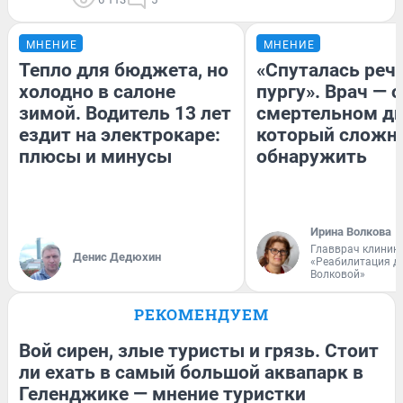
МНЕНИЕ
МНЕНИЕ
Тепло для бюджета, но
«Спуталась речь
холодно в салоне
пургу». Врач — о
зимой. Водитель 13 лет
смертельном ди
ездит на электрокаре:
который сложн
плюсы и минусы
обнаружить
Ирина Волкова
Главврач клиник
Денис Дедюхин
«Реабилитация д
Волковой»
РЕКОМЕНДУЕМ
Вой сирен, злые туристы и грязь. Стоит
ли ехать в самый большой аквапарк в
Геленджике — мнение туристки