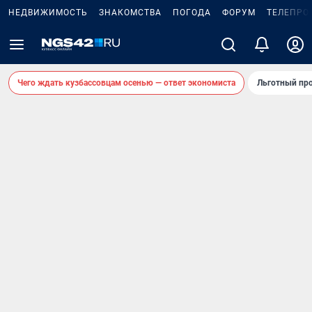
НЕДВИЖИМОСТЬ
ЗНАКОМСТВА
ПОГОДА
ФОРУМ
ТЕЛЕПРО
Чего ждать кузбассовцам осенью — ответ экономиста
Льготный про