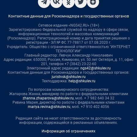
Контактные данные для Роскомнадзора и государственных органов
Сетевое издание «NGS42.RU» (18+)
Зарегистрировано Федеральной службой по надзору в сфере связи,
информационных технологий и массовых коммуникаций
(Роскомнадзор). Регистрационный номер и дата принятия решения о
регистрации - ЭЛ № ФС 77-78817 от 07.08.2020 г.
Учредитель: Общество с ограниченной ответственностью "ИНТЕРНЕТ
ТЕХНОЛОГИИ"
Главный редактор: Левчук Александр Николаевич
Адрес редакции: 650000, Россия, Кемерово, ул. 50 лет Октября, д. 11, офис
201, телефон +7 (3842) 23-22-60
Электронный адрес редакции:
ngs42@shkulev.ru
Контактные данные для Роскомнадзора и государственных органов:
juristnsk@shkulev.ru
Техподдержка:
help@shkulev.ru
По вопросам коммерческого сотрудничества:
Жапарова Жанна, менеджер по работе с федеральными клиентами
zhanna.zhaparova@shkulev.ru
, моб. + 7 982 640 34 32
Ревина Мария, директор по работе с федеральными клиентами
mariya.revina@shkulev.ru
, моб. +7 910 402 4056
Редакция сайта не несет ответственности за достоверность
информации, содержащейся в рекламных объявлениях.
Информация об ограничениях