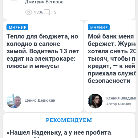
Дмитрия Беглова
4 736
15
МНЕНИЕ
МНЕНИЕ
Тепло для бюджета, но
Мой банк меня
холодно в салоне
бережет. Журн
зимой. Водитель 13 лет
хотела снять 20
ездит на электрокаре:
тысяч, чтобы п
плюсы и минусы
кредит, — к ней
приехала служб
безопасности
Ксения Владими
Денис Дедюхин
Автор мнения
РЕКОМЕНДУЕМ
«Нашел Наденьку, а у нее пробита