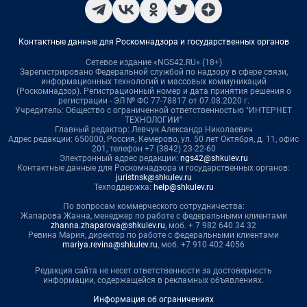
Контактные данные для Роскомнадзора и государственных органов
Сетевое издание «NGS42.RU» (18+)
Зарегистрировано Федеральной службой по надзору в сфере связи,
информационных технологий и массовых коммуникаций
(Роскомнадзор). Регистрационный номер и дата принятия решения о
регистрации - ЭЛ № ФС 77-78817 от 07.08.2020 г.
Учредитель: Общество с ограниченной ответственностью "ИНТЕРНЕТ
ТЕХНОЛОГИИ"
Главный редактор: Левчук Александр Николаевич
Адрес редакции: 650000, Россия, Кемерово, ул. 50 лет Октября, д. 11, офис
201, телефон +7 (3842) 23-22-60
Электронный адрес редакции:
ngs42@shkulev.ru
Контактные данные для Роскомнадзора и государственных органов:
juristnsk@shkulev.ru
Техподдержка:
help@shkulev.ru
По вопросам коммерческого сотрудничества:
Жапарова Жанна, менеджер по работе с федеральными клиентами
zhanna.zhaparova@shkulev.ru
, моб. + 7 982 640 34 32
Ревина Мария, директор по работе с федеральными клиентами
mariya.revina@shkulev.ru
, моб. +7 910 402 4056
Редакция сайта не несет ответственности за достоверность
информации, содержащейся в рекламных объявлениях.
Информация об ограничениях