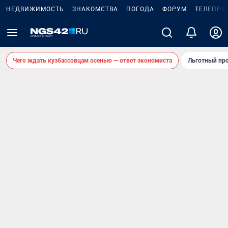
НЕДВИЖИМОСТЬ
ЗНАКОМСТВА
ПОГОДА
ФОРУМ
ТЕЛЕПРО
Чего ждать кузбассовцам осенью — ответ экономиста
Льготный про