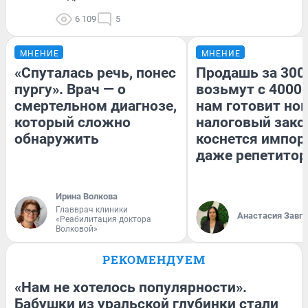
6 109
5
МНЕНИЕ
МНЕНИЕ
«Спуталась речь, понес
Продашь за 3000
пургу». Врач — о
возьмут с 4000.
смертельном диагнозе,
нам готовит но
который сложно
налоговый зако
обнаружить
коснется импор
даже репетитор
Ирина Волкова
Главврач клиники
Анастасия Завг
«Реабилитация доктора
Волковой»
РЕКОМЕНДУЕМ
«Нам не хотелось популярности».
Бабушки из уральской глубинки стали