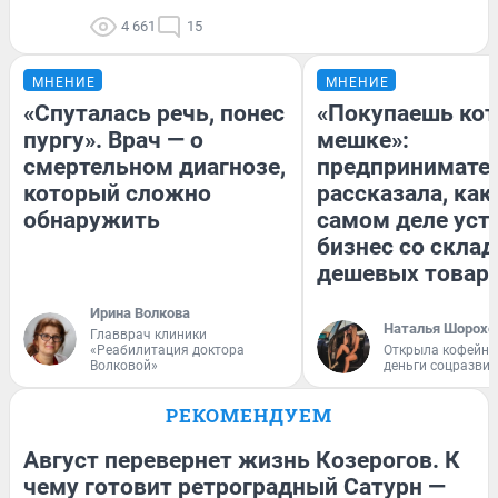
4 661
15
МНЕНИЕ
МНЕНИЕ
«Спуталась речь, понес
«Покупаешь кот
пургу». Врач — о
мешке»:
смертельном диагнозе,
предпринимате
который сложно
рассказала, как
обнаружить
самом деле уст
бизнес со скла
дешевых товар
Ирина Волкова
Наталья Шорохо
Главврач клиники
«Реабилитация доктора
Открыла кофейну
Волковой»
деньги соцразви
РЕКОМЕНДУЕМ
Август перевернет жизнь Козерогов. К
чему готовит ретроградный Сатурн —