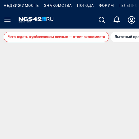
НЕДВИЖИМОСТЬ
ЗНАКОМСТВА
ПОГОДА
ФОРУМ
ТЕЛЕПРО
Чего ждать кузбассовцам осенью — ответ экономиста
Льготный про