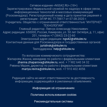
Сетевое издание «NGS42.RU» (18+)
Зарегистрировано Федеральной службой по надзору в сфере связи,
информационных технологий и массовых коммуникаций
(Роскомнадзор). Регистрационный номер и дата принятия решения о
регистрации - ЭЛ № ФС 77-78817 от 07.08.2020 г.
Учредитель: Общество с ограниченной ответственностью "ИНТЕРНЕТ
ТЕХНОЛОГИИ"
Главный редактор: Левчук Александр Николаевич
Адрес редакции: 650000, Россия, Кемерово, ул. 50 лет Октября, д. 11, офис
201, телефон +7 (3842) 23-22-60
Электронный адрес редакции:
ngs42@shkulev.ru
Контактные данные для Роскомнадзора и государственных органов:
juristnsk@shkulev.ru
Техподдержка:
help@shkulev.ru
По вопросам коммерческого сотрудничества:
Жапарова Жанна, менеджер по работе с федеральными клиентами
zhanna.zhaparova@shkulev.ru
, моб. + 7 982 640 34 32
Ревина Мария, директор по работе с федеральными клиентами
mariya.revina@shkulev.ru
, моб. +7 910 402 4056
Редакция сайта не несет ответственности за достоверность
информации, содержащейся в рекламных объявлениях.
Информация об ограничениях
Политика использования cookies
Рекомендательные системы