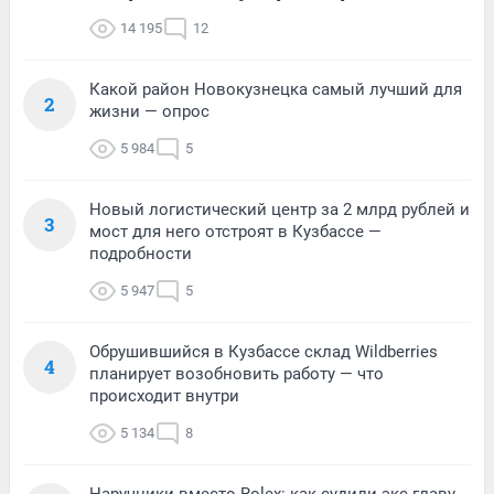
14 195
12
Какой район Новокузнецка самый лучший для
2
жизни — опрос
5 984
5
Новый логистический центр за 2 млрд рублей и
3
мост для него отстроят в Кузбассе —
подробности
5 947
5
Обрушившийся в Кузбассе склад Wildberries
4
планирует возобновить работу — что
происходит внутри
5 134
8
Наручники вместо Rolex: как судили экс-главу