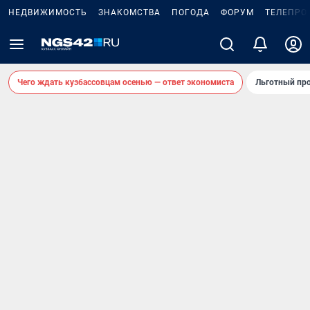
НЕДВИЖИМОСТЬ
ЗНАКОМСТВА
ПОГОДА
ФОРУМ
ТЕЛЕПРО
Чего ждать кузбассовцам осенью — ответ экономиста
Льготный про