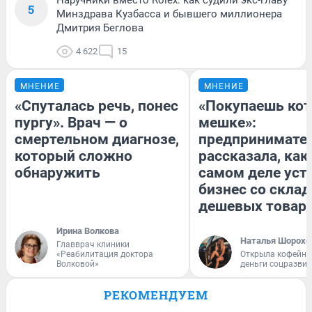
5
Минздрава Кузбасса и бывшего миллионера
Дмитрия Беглова
4 622
15
МНЕНИЕ
МНЕНИЕ
«Спуталась речь, понес
«Покупаешь кот
пургу». Врач — о
мешке»:
смертельном диагнозе,
предпринимате
который сложно
рассказала, как
обнаружить
самом деле уст
бизнес со скла
дешевых товар
Ирина Волкова
Наталья Шорохо
Главврач клиники
«Реабилитация доктора
Открыла кофейну
Волковой»
деньги соцразви
РЕКОМЕНДУЕМ