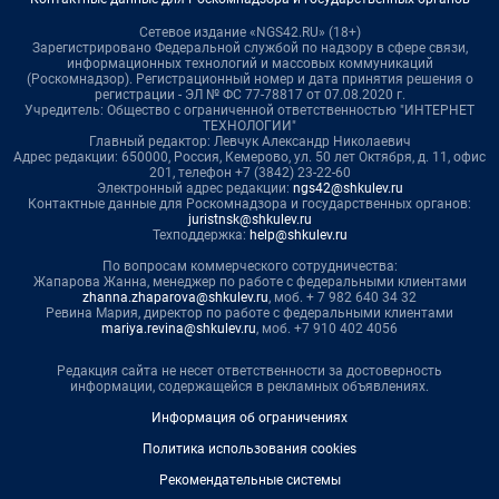
Сетевое издание «NGS42.RU» (18+)
Зарегистрировано Федеральной службой по надзору в сфере связи,
информационных технологий и массовых коммуникаций
(Роскомнадзор). Регистрационный номер и дата принятия решения о
регистрации - ЭЛ № ФС 77-78817 от 07.08.2020 г.
Учредитель: Общество с ограниченной ответственностью "ИНТЕРНЕТ
ТЕХНОЛОГИИ"
Главный редактор: Левчук Александр Николаевич
Адрес редакции: 650000, Россия, Кемерово, ул. 50 лет Октября, д. 11, офис
201, телефон +7 (3842) 23-22-60
Электронный адрес редакции:
ngs42@shkulev.ru
Контактные данные для Роскомнадзора и государственных органов:
juristnsk@shkulev.ru
Техподдержка:
help@shkulev.ru
По вопросам коммерческого сотрудничества:
Жапарова Жанна, менеджер по работе с федеральными клиентами
zhanna.zhaparova@shkulev.ru
, моб. + 7 982 640 34 32
Ревина Мария, директор по работе с федеральными клиентами
mariya.revina@shkulev.ru
, моб. +7 910 402 4056
Редакция сайта не несет ответственности за достоверность
информации, содержащейся в рекламных объявлениях.
Информация об ограничениях
Политика использования cookies
Рекомендательные системы