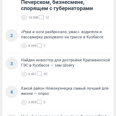
Печерском, бизнесмене,
спорящем с губернаторами
14 008
12
«Руки и ноги разбросало, ужас»: водителя и
2
пассажирку разорвало на трассе в Кузбассе
8 399
7
Найден инвестор для достройки Крапивинской
3
ГЭС в Кузбассе — зам Шойгу
6 401
35
Какой район Новокузнецка самый лучший для
4
жизни — опрос
5 804
5