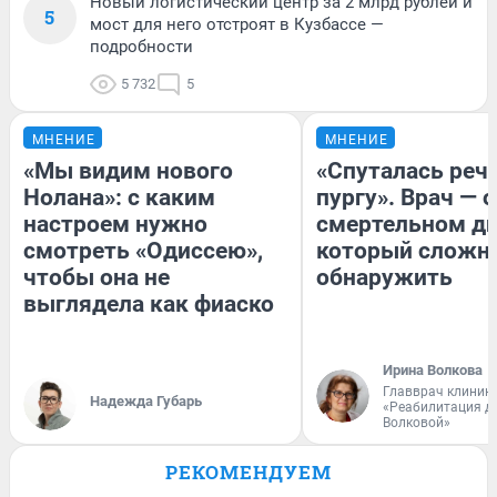
Новый логистический центр за 2 млрд рублей и
5
мост для него отстроят в Кузбассе —
подробности
5 732
5
МНЕНИЕ
МНЕНИЕ
«Мы видим нового
«Спуталась речь
Нолана»: с каким
пургу». Врач — о
настроем нужно
смертельном ди
смотреть «Одиссею»,
который сложн
чтобы она не
обнаружить
выглядела как фиаско
Ирина Волкова
Главврач клиник
Надежда Губарь
«Реабилитация д
Волковой»
РЕКОМЕНДУЕМ