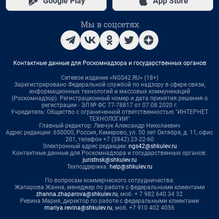
Google Play
App Store
Мы в соцсетях
Контактные данные для Роскомнадзора и государственных органов
Сетевое издание «NGS42.RU» (18+)
Зарегистрировано Федеральной службой по надзору в сфере связи,
информационных технологий и массовых коммуникаций
(Роскомнадзор). Регистрационный номер и дата принятия решения о
регистрации - ЭЛ № ФС 77-78817 от 07.08.2020 г.
Учредитель: Общество с ограниченной ответственностью "ИНТЕРНЕТ
ТЕХНОЛОГИИ"
Главный редактор: Левчук Александр Николаевич
Адрес редакции: 650000, Россия, Кемерово, ул. 50 лет Октября, д. 11, офис
201, телефон +7 (3842) 23-22-60
Электронный адрес редакции:
ngs42@shkulev.ru
Контактные данные для Роскомнадзора и государственных органов:
juristnsk@shkulev.ru
Техподдержка:
help@shkulev.ru
По вопросам коммерческого сотрудничества:
Жапарова Жанна, менеджер по работе с федеральными клиентами
zhanna.zhaparova@shkulev.ru
, моб. + 7 982 640 34 32
Ревина Мария, директор по работе с федеральными клиентами
mariya.revina@shkulev.ru
, моб. +7 910 402 4056