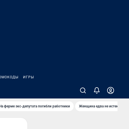
ОМОКОДЫ
ИГРЫ
На ферме экс-депутата погибли работники
Женщина едва не истекла кро