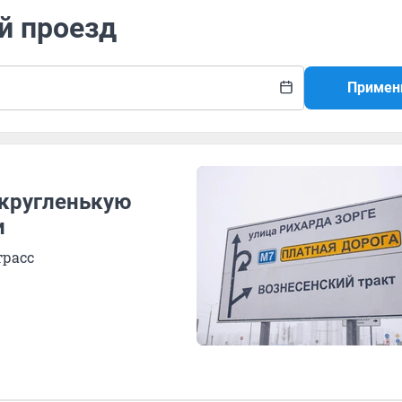
й проезд
Примен
 кругленькую
и
трасс