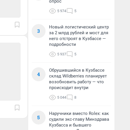
опрос
5 974
5
Новый логистический центр
3
за 2 млрд рублей и мост для
него отстроят в Кузбассе —
подробности
5 937
5
Обрушившийся в Кузбассе
4
склад Wildberries планирует
возобновить работу — что
происходит внутри
5 044
8
Наручники вместо Rolex: как
5
судили экс-главу Минздрава
Кузбасса и бывшего