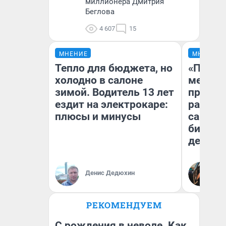
миллионера Дмитрия
Беглова
4 607
15
МНЕНИЕ
МНЕНИЕ
Тепло для бюджета, но
«Покуп
холодно в салоне
мешке»
зимой. Водитель 13 лет
предпр
ездит на электрокаре:
рассказ
плюсы и минусы
самом 
бизнес
дешевы
На
Денис Дедюхин
От
де
РЕКОМЕНДУЕМ
С рождения в неволе. Как