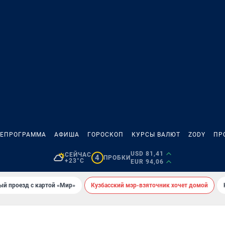
ЛЕПРОГРАММА
АФИША
ГОРОСКОП
КУРСЫ ВАЛЮТ
ZODY
ПР
USD 81,41
СЕЙЧАС
4
ПРОБКИ
+23°C
EUR 94,06
ый проезд с картой «Мир»
Кузбасский мэр-взяточник хочет домой