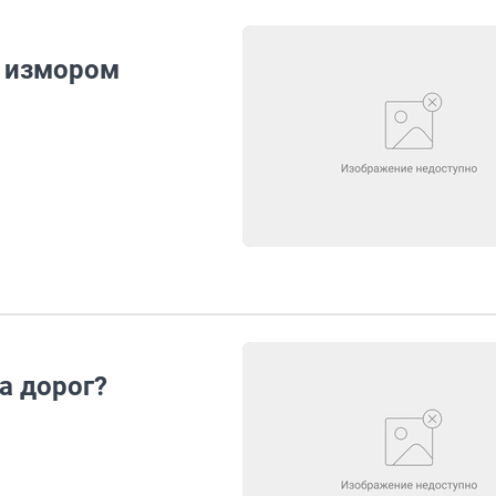
т измором
а дорог?