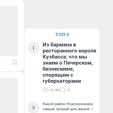
ТОП 5
Из бармена в
1
ресторанного короля
Кузбасса: что мы
знаем о Печерском,
бизнесмене,
спорящем с
губернаторами
14 183
12
Какой район Новокузнецка
2
самый лучший для жизни —