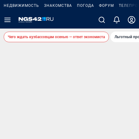
НЕДВИЖИМОСТЬ
ЗНАКОМСТВА
ПОГОДА
ФОРУМ
ТЕЛЕПРО
Чего ждать кузбассовцам осенью — ответ экономиста
Льготный про