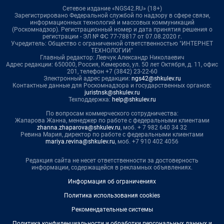
Сетевое издание «NGS42.RU» (18+)
Зарегистрировано Федеральной службой по надзору в сфере связи,
информационных технологий и массовых коммуникаций
(Роскомнадзор). Регистрационный номер и дата принятия решения о
регистрации - ЭЛ № ФС 77-78817 от 07.08.2020 г.
Учредитель: Общество с ограниченной ответственностью "ИНТЕРНЕТ
ТЕХНОЛОГИИ"
Главный редактор: Левчук Александр Николаевич
Адрес редакции: 650000, Россия, Кемерово, ул. 50 лет Октября, д. 11, офис
201, телефон +7 (3842) 23-22-60
Электронный адрес редакции:
ngs42@shkulev.ru
Контактные данные для Роскомнадзора и государственных органов:
juristnsk@shkulev.ru
Техподдержка:
help@shkulev.ru
По вопросам коммерческого сотрудничества:
Жапарова Жанна, менеджер по работе с федеральными клиентами
zhanna.zhaparova@shkulev.ru
, моб. + 7 982 640 34 32
Ревина Мария, директор по работе с федеральными клиентами
mariya.revina@shkulev.ru
, моб. +7 910 402 4056
Редакция сайта не несет ответственности за достоверность
информации, содержащейся в рекламных объявлениях.
Информация об ограничениях
Политика использования cookies
Рекомендательные системы
Политика конфиденциальности и обработки персональных данных и