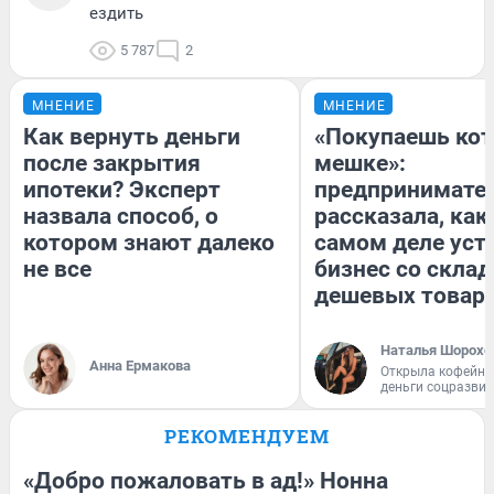
ездить
5 787
2
МНЕНИЕ
МНЕНИЕ
Как вернуть деньги
«Покупаешь кот
после закрытия
мешке»:
ипотеки? Эксперт
предпринимате
назвала способ, о
рассказала, как
котором знают далеко
самом деле уст
не все
бизнес со скла
дешевых товар
Наталья Шорохо
Анна Ермакова
Открыла кофейну
деньги соцразви
РЕКОМЕНДУЕМ
«Добро пожаловать в ад!» Нонна