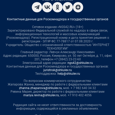
Контактные данные для Роскомнадзора и государственных органов
Сетевое издание «NGS42.RU» (18+)
Зарегистрировано Федеральной службой по надзору в сфере связи,
информационных технологий и массовых коммуникаций
(Роскомнадзор). Регистрационный номер и дата принятия решения о
регистрации - ЭЛ № ФС 77-78817 от 07.08.2020 г.
Учредитель: Общество с ограниченной ответственностью "ИНТЕРНЕТ
ТЕХНОЛОГИИ"
Главный редактор: Левчук Александр Николаевич
Адрес редакции: 650000, Россия, Кемерово, ул. 50 лет Октября, д. 11, офис
201, телефон +7 (3842) 23-22-60
Электронный адрес редакции:
ngs42@shkulev.ru
Контактные данные для Роскомнадзора и государственных органов:
juristnsk@shkulev.ru
Техподдержка:
help@shkulev.ru
По вопросам коммерческого сотрудничества:
Жапарова Жанна, менеджер по работе с федеральными клиентами
zhanna.zhaparova@shkulev.ru
, моб. + 7 982 640 34 32
Ревина Мария, директор по работе с федеральными клиентами
mariya.revina@shkulev.ru
, моб. +7 910 402 4056
Редакция сайта не несет ответственности за достоверность
информации, содержащейся в рекламных объявлениях.