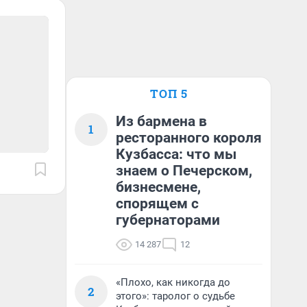
ТОП 5
Из бармена в
1
ресторанного короля
Кузбасса: что мы
знаем о Печерском,
бизнесмене,
спорящем с
губернаторами
14 287
12
«Плохо, как никогда до
2
этого»: таролог о судьбе