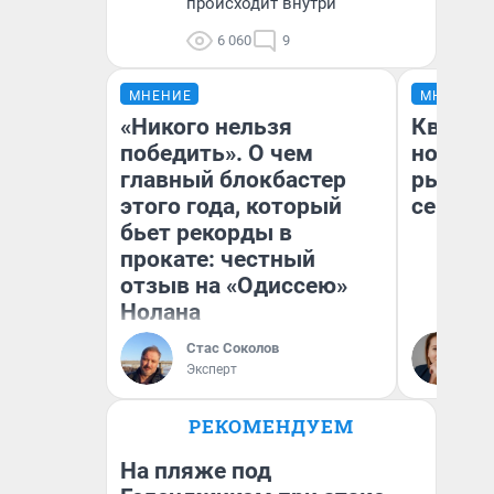
происходит внутри
6 060
9
МНЕНИЕ
МНЕНИЕ
«Никого нельзя
Кварти
победить». О чем
но деш
главный блокбастер
рынок 
этого года, который
сейчас
бьет рекорды в
прокате: честный
отзыв на «Одиссею»
Нолана
Ек
Стас Соколов
ди
Эксперт
не
РЕКОМЕНДУЕМ
На пляже под