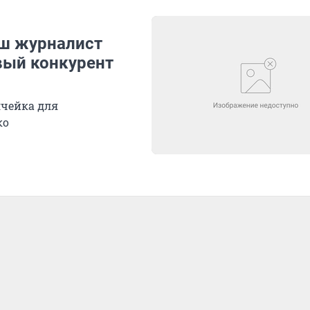
аш журналист
овый конкурент
ячейка для
ко