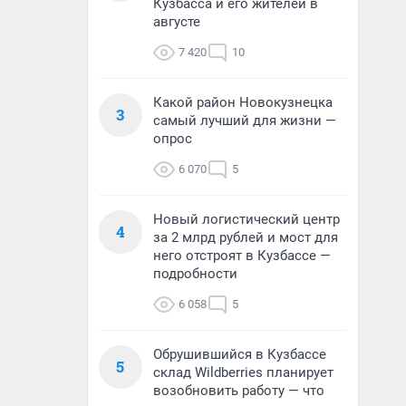
Кузбасса и его жителей в
августе
7 420
10
Какой район Новокузнецка
3
самый лучший для жизни —
опрос
6 070
5
Новый логистический центр
4
за 2 млрд рублей и мост для
него отстроят в Кузбассе —
подробности
6 058
5
Обрушившийся в Кузбассе
5
склад Wildberries планирует
возобновить работу — что