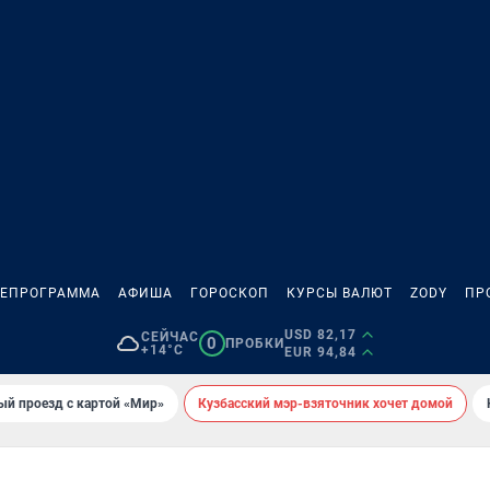
ЛЕПРОГРАММА
АФИША
ГОРОСКОП
КУРСЫ ВАЛЮТ
ZODY
ПР
USD 82,17
СЕЙЧАС
0
ПРОБКИ
+14°C
EUR 94,84
ый проезд с картой «Мир»
Кузбасский мэр-взяточник хочет домой