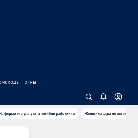
ОМОКОДЫ
ИГРЫ
На ферме экс-депутата погибли работники
Женщина едва не истекла кро