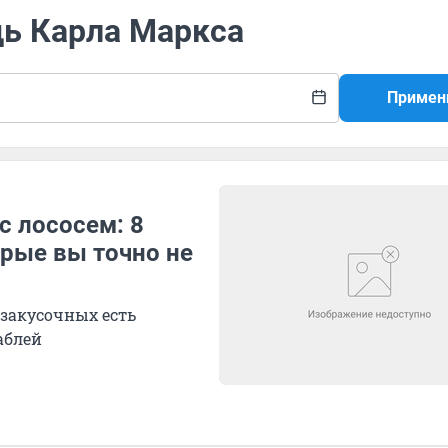
дь Карла Маркса
Примен
с лососем: 8
орые вы точно не
закусочных есть
аблей