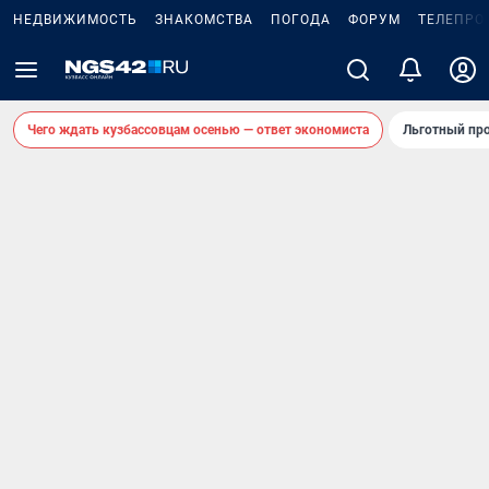
НЕДВИЖИМОСТЬ
ЗНАКОМСТВА
ПОГОДА
ФОРУМ
ТЕЛЕПРО
Чего ждать кузбассовцам осенью — ответ экономиста
Льготный про