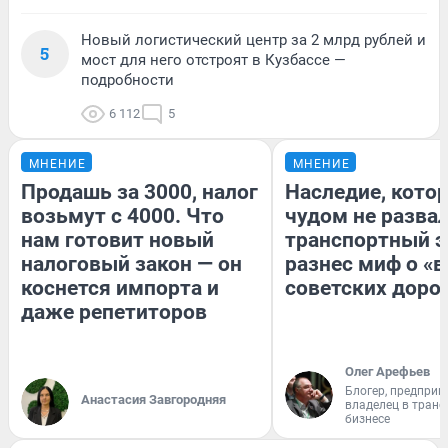
Новый логистический центр за 2 млрд рублей и
5
мост для него отстроят в Кузбассе —
подробности
6 112
5
МНЕНИЕ
МНЕНИЕ
Продашь за 3000, налог
Наследие, кото
возьмут с 4000. Что
чудом не разва
нам готовит новый
транспортный э
налоговый закон — он
разнес миф о «
коснется импорта и
советских доро
даже репетиторов
Олег Арефьев
Блогер, предприн
Анастасия Завгородняя
владелец в тран
бизнесе