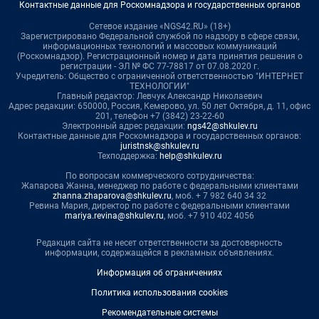
Контактные данные для Роскомнадзора и государственных органов
Сетевое издание «NGS42.RU» (18+)
Зарегистрировано Федеральной службой по надзору в сфере связи,
информационных технологий и массовых коммуникаций
(Роскомнадзор). Регистрационный номер и дата принятия решения о
регистрации - ЭЛ № ФС 77-78817 от 07.08.2020 г.
Учредитель: Общество с ограниченной ответственностью "ИНТЕРНЕТ
ТЕХНОЛОГИИ"
Главный редактор: Левчук Александр Николаевич
Адрес редакции: 650000, Россия, Кемерово, ул. 50 лет Октября, д. 11, офис
201, телефон +7 (3842) 23-22-60
Электронный адрес редакции:
ngs42@shkulev.ru
Контактные данные для Роскомнадзора и государственных органов:
juristnsk@shkulev.ru
Техподдержка:
help@shkulev.ru
По вопросам коммерческого сотрудничества:
Жапарова Жанна, менеджер по работе с федеральными клиентами
zhanna.zhaparova@shkulev.ru
, моб. + 7 982 640 34 32
Ревина Мария, директор по работе с федеральными клиентами
mariya.revina@shkulev.ru
, моб. +7 910 402 4056
Редакция сайта не несет ответственности за достоверность
информации, содержащейся в рекламных объявлениях.
Информация об ограничениях
Политика использования cookies
Рекомендательные системы