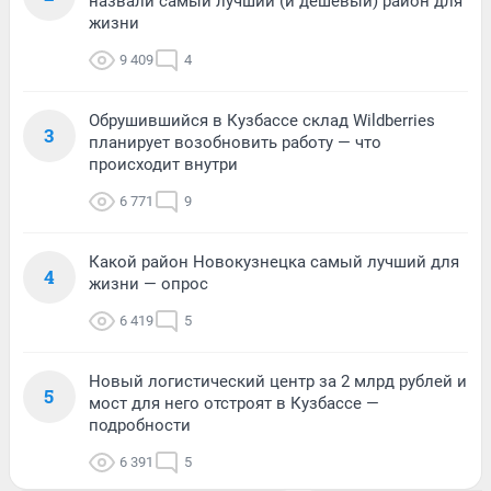
назвали самый лучший (и дешевый) район для
жизни
9 409
4
Обрушившийся в Кузбассе склад Wildberries
3
планирует возобновить работу — что
происходит внутри
6 771
9
Какой район Новокузнецка самый лучший для
4
жизни — опрос
6 419
5
Новый логистический центр за 2 млрд рублей и
5
мост для него отстроят в Кузбассе —
подробности
6 391
5