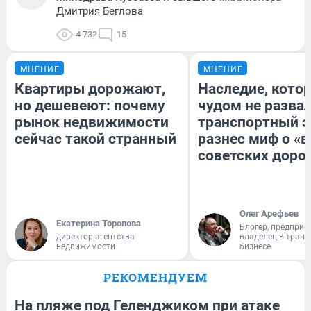
Дмитрия Беглова
4 732
15
МНЕНИЕ
МНЕНИЕ
Квартиры дорожают,
Наследие, кото
но дешевеют: почему
чудом не разва
рынок недвижимости
транспортный э
сейчас такой странный
разнес миф о «
советских доро
Олег Арефьев
Екатерина Торопова
Блогер, предприн
директор агентства
владелец в тран
недвижимости
бизнесе
РЕКОМЕНДУЕМ
На пляже под Геленджиком при атаке