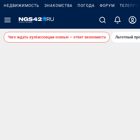
НЕДВИЖИМОСТЬ
ЗНАКОМСТВА
ПОГОДА
ФОРУМ
ТЕЛЕПРО
Чего ждать кузбассовцам осенью — ответ экономиста
Льготный про