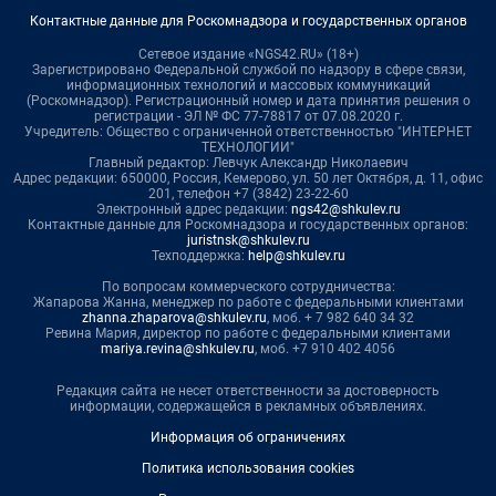
Контактные данные для Роскомнадзора и государственных органов
Сетевое издание «NGS42.RU» (18+)
Зарегистрировано Федеральной службой по надзору в сфере связи,
информационных технологий и массовых коммуникаций
(Роскомнадзор). Регистрационный номер и дата принятия решения о
регистрации - ЭЛ № ФС 77-78817 от 07.08.2020 г.
Учредитель: Общество с ограниченной ответственностью "ИНТЕРНЕТ
ТЕХНОЛОГИИ"
Главный редактор: Левчук Александр Николаевич
Адрес редакции: 650000, Россия, Кемерово, ул. 50 лет Октября, д. 11, офис
201, телефон +7 (3842) 23-22-60
Электронный адрес редакции:
ngs42@shkulev.ru
Контактные данные для Роскомнадзора и государственных органов:
juristnsk@shkulev.ru
Техподдержка:
help@shkulev.ru
По вопросам коммерческого сотрудничества:
Жапарова Жанна, менеджер по работе с федеральными клиентами
zhanna.zhaparova@shkulev.ru
, моб. + 7 982 640 34 32
Ревина Мария, директор по работе с федеральными клиентами
mariya.revina@shkulev.ru
, моб. +7 910 402 4056
Редакция сайта не несет ответственности за достоверность
информации, содержащейся в рекламных объявлениях.
Информация об ограничениях
Политика использования cookies