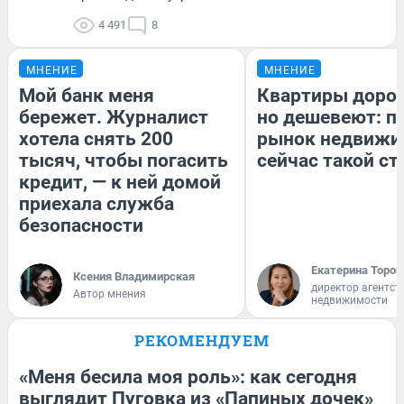
4 491
8
МНЕНИЕ
МНЕНИЕ
Мой банк меня
Квартиры доро
бережет. Журналист
но дешевеют: п
хотела снять 200
рынок недвижи
тысяч, чтобы погасить
сейчас такой с
кредит, — к ней домой
приехала служба
безопасности
Екатерина Тороп
Ксения Владимирская
директор агентст
Автор мнения
недвижимости
РЕКОМЕНДУЕМ
«Меня бесила моя роль»: как сегодня
выглядит Пуговка из «Папиных дочек»