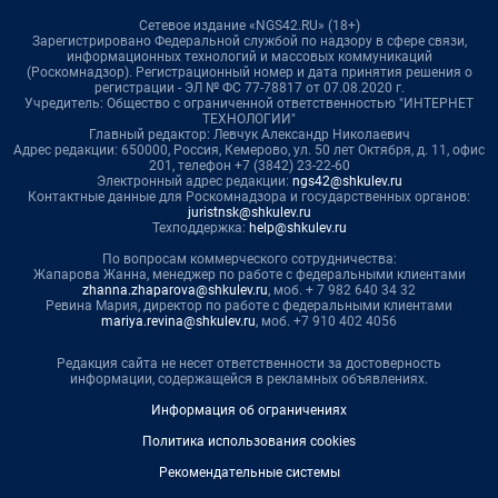
Сетевое издание «NGS42.RU» (18+)
Зарегистрировано Федеральной службой по надзору в сфере связи,
информационных технологий и массовых коммуникаций
(Роскомнадзор). Регистрационный номер и дата принятия решения о
регистрации - ЭЛ № ФС 77-78817 от 07.08.2020 г.
Учредитель: Общество с ограниченной ответственностью "ИНТЕРНЕТ
ТЕХНОЛОГИИ"
Главный редактор: Левчук Александр Николаевич
Адрес редакции: 650000, Россия, Кемерово, ул. 50 лет Октября, д. 11, офис
201, телефон +7 (3842) 23-22-60
Электронный адрес редакции:
ngs42@shkulev.ru
Контактные данные для Роскомнадзора и государственных органов:
juristnsk@shkulev.ru
Техподдержка:
help@shkulev.ru
По вопросам коммерческого сотрудничества:
Жапарова Жанна, менеджер по работе с федеральными клиентами
zhanna.zhaparova@shkulev.ru
, моб. + 7 982 640 34 32
Ревина Мария, директор по работе с федеральными клиентами
mariya.revina@shkulev.ru
, моб. +7 910 402 4056
Редакция сайта не несет ответственности за достоверность
информации, содержащейся в рекламных объявлениях.
Информация об ограничениях
Политика использования cookies
Рекомендательные системы