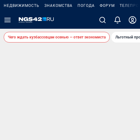
НЕДВИЖИМОСТЬ
ЗНАКОМСТВА
ПОГОДА
ФОРУМ
ТЕЛЕПРО
Чего ждать кузбассовцам осенью — ответ экономиста
Льготный про