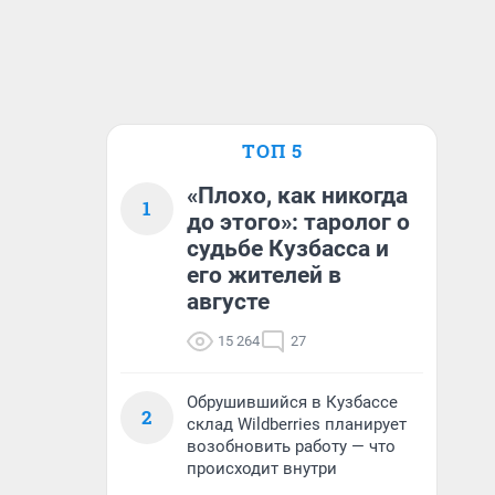
ТОП 5
«Плохо, как никогда
1
до этого»: таролог о
судьбе Кузбасса и
его жителей в
августе
15 264
27
Обрушившийся в Кузбассе
2
склад Wildberries планирует
возобновить работу — что
происходит внутри