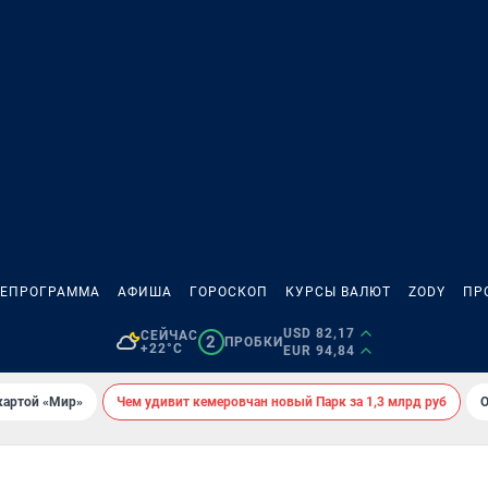
ЛЕПРОГРАММА
АФИША
ГОРОСКОП
КУРСЫ ВАЛЮТ
ZODY
ПР
USD 82,17
СЕЙЧАС
2
ПРОБКИ
+22°C
EUR 94,84
картой «Мир»
Чем удивит кемеровчан новый Парк за 1,3 млрд руб
О