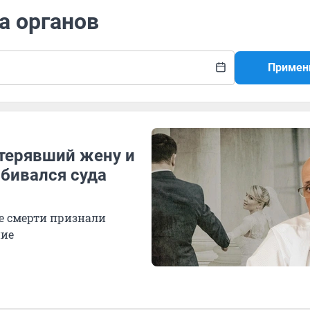
а органов
Примен
отерявший жену и
обивался суда
ее смерти признали
ние