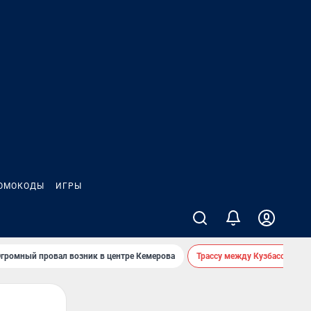
ОМОКОДЫ
ИГРЫ
громный провал возник в центре Кемерова
Трассу между Кузбассом и 