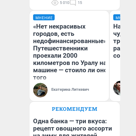
5 010
15
МНЕНИЕ
МНЕНИЕ
«Нет некрасивых
Наслед
городов, есть
чудом 
недофинансированные».
трансп
Путешественники
разнес
проехали 2000
советс
километров по Уралу на
машине — стоило ли оно
того
Ол
Бл
Екатерина Литкевич
вл
би
РЕКОМЕНДУЕМ
Одна банка — три вкуса:
рецепт овощного ассорти
на зиму для жителей