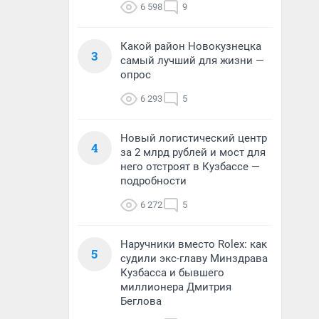
6 598
9
Какой район Новокузнецка
3
самый лучший для жизни —
опрос
6 293
5
Новый логистический центр
4
за 2 млрд рублей и мост для
него отстроят в Кузбассе —
подробности
6 272
5
Наручники вместо Rolex: как
5
судили экс-главу Минздрава
Кузбасса и бывшего
миллионера Дмитрия
Беглова