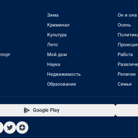
Зима
Он и она
Криминал
Осень
Культура
Политик
Лето
Происше
спорт
Мой дом
Работа
Наука
Развлеч
Недвижимость
Религия
Образование
Семья
Google Play