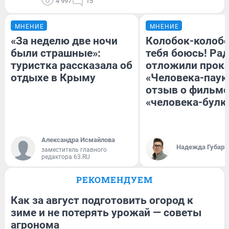
4 997
15
МНЕНИЕ
МНЕНИЕ
«За неделю две ночи
Колобок-колобо
были страшные»:
тебя боюсь! Рад
туристка рассказала об
отложили прок
отдыхе в Крыму
«Человека-паук
отзыв о фильме
«человека-булк
Александра Исмайлова
Надежда Губарь
заместитель главного
редактора 63.RU
РЕКОМЕНДУЕМ
Как за август подготовить огород к
зиме и не потерять урожай — советы
агронома