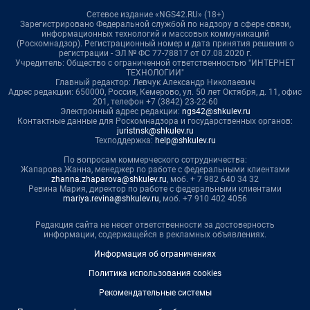
Сетевое издание «NGS42.RU» (18+)
Зарегистрировано Федеральной службой по надзору в сфере связи,
информационных технологий и массовых коммуникаций
(Роскомнадзор). Регистрационный номер и дата принятия решения о
регистрации - ЭЛ № ФС 77-78817 от 07.08.2020 г.
Учредитель: Общество с ограниченной ответственностью "ИНТЕРНЕТ
ТЕХНОЛОГИИ"
Главный редактор: Левчук Александр Николаевич
Адрес редакции: 650000, Россия, Кемерово, ул. 50 лет Октября, д. 11, офис
201, телефон +7 (3842) 23-22-60
Электронный адрес редакции:
ngs42@shkulev.ru
Контактные данные для Роскомнадзора и государственных органов:
juristnsk@shkulev.ru
Техподдержка:
help@shkulev.ru
По вопросам коммерческого сотрудничества:
Жапарова Жанна, менеджер по работе с федеральными клиентами
zhanna.zhaparova@shkulev.ru
, моб. + 7 982 640 34 32
Ревина Мария, директор по работе с федеральными клиентами
mariya.revina@shkulev.ru
, моб. +7 910 402 4056
Редакция сайта не несет ответственности за достоверность
информации, содержащейся в рекламных объявлениях.
Информация об ограничениях
Политика использования cookies
Рекомендательные системы