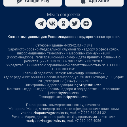
Google Play
App Store
Мы в соцсетях
Контактные данные для Роскомнадзора и государственных органов
Сетевое издание «NGS42.RU» (18+)
Зарегистрировано Федеральной службой по надзору в сфере связи,
информационных технологий и массовых коммуникаций
(Роскомнадзор). Регистрационный номер и дата принятия решения о
регистрации - ЭЛ № ФС 77-78817 от 07.08.2020 г.
Учредитель: Общество с ограниченной ответственностью "ИНТЕРНЕТ
ТЕХНОЛОГИИ"
Главный редактор: Левчук Александр Николаевич
Адрес редакции: 650000, Россия, Кемерово, ул. 50 лет Октября, д. 11, офис
201, телефон +7 (3842) 23-22-60
Электронный адрес редакции:
ngs42@shkulev.ru
Контактные данные для Роскомнадзора и государственных органов:
juristnsk@shkulev.ru
Техподдержка:
help@shkulev.ru
По вопросам коммерческого сотрудничества:
Жапарова Жанна, менеджер по работе с федеральными клиентами
zhanna.zhaparova@shkulev.ru
, моб. + 7 982 640 34 32
Ревина Мария, директор по работе с федеральными клиентами
mariya.revina@shkulev.ru
, моб. +7 910 402 4056