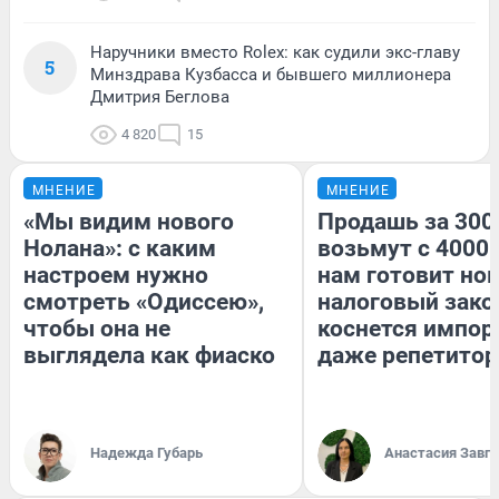
Наручники вместо Rolex: как судили экс-главу
5
Минздрава Кузбасса и бывшего миллионера
Дмитрия Беглова
4 820
15
МНЕНИЕ
МНЕНИЕ
«Мы видим нового
Продашь за 3000
Нолана»: с каким
возьмут с 4000.
настроем нужно
нам готовит но
смотреть «Одиссею»,
налоговый зако
чтобы она не
коснется импор
выглядела как фиаско
даже репетитор
Надежда Губарь
Анастасия Завг