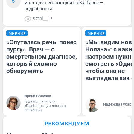
5
мост для него отстроят в Кузбассе —
подробности
5 739
5
МНЕНИЕ
МНЕНИЕ
«Спуталась речь, понес
«Мы видим нов
пургу». Врач — о
Нолана»: с каки
смертельном диагнозе,
настроем нужн
который сложно
смотреть «Одис
обнаружить
чтобы она не
выглядела как 
Ирина Волкова
Главврач клиники
Надежда Губарь
«Реабилитация доктора
Волковой»
РЕКОМЕНДУЕМ