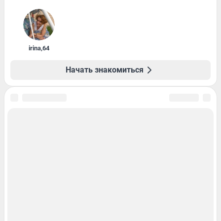
irina
,
64
Начать знакомиться