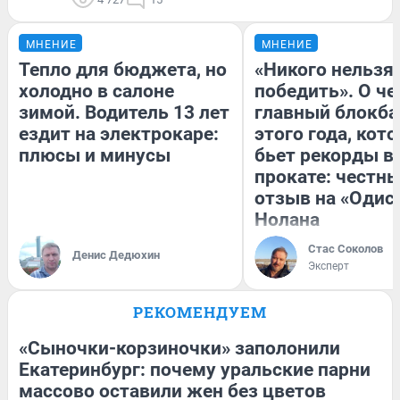
МНЕНИЕ
МНЕНИЕ
Тепло для бюджета, но
«Никого нельзя
холодно в салоне
победить». О ч
зимой. Водитель 13 лет
главный блокба
ездит на электрокаре:
этого года, кот
плюсы и минусы
бьет рекорды в
прокате: честн
отзыв на «Одис
Нолана
Стас Соколов
Денис Дедюхин
Эксперт
РЕКОМЕНДУЕМ
«Сыночки-корзиночки» заполонили
Екатеринбург: почему уральские парни
массово оставили жен без цветов