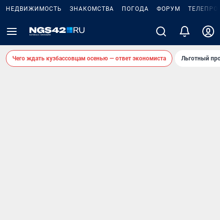
НЕДВИЖИМОСТЬ
ЗНАКОМСТВА
ПОГОДА
ФОРУМ
ТЕЛЕПРО
Чего ждать кузбассовцам осенью — ответ экономиста
Льготный про