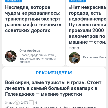
МНЕНИЕ
МНЕНИЕ
Наследие, которое
«Нет некрасивы
чудом не развалилось:
городов, есть
транспортный эксперт
недофинансиро
разнес миф о «вечных»
Путешественни
советских дорогах
проехали 2000
километров по 
машине — стоил
того
Олег Арефьев
Блогер, предприниматель,
Екатерина Литк
владелец в транспортном
бизнесе
РЕКОМЕНДУЕМ
Вой сирен, злые туристы и грязь. Стоит
ли ехать в самый большой аквапарк в
Геленджике — мнение туристки
3 часа
2 976
4