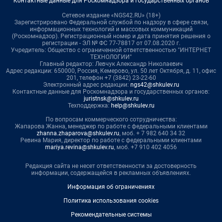
Контактные данные для Роскомнадзора и государственных органов
Сетевое издание «NGS42.RU» (18+)
Зарегистрировано Федеральной службой по надзору в сфере связи,
информационных технологий и массовых коммуникаций
(Роскомнадзор). Регистрационный номер и дата принятия решения о
регистрации - ЭЛ № ФС 77-78817 от 07.08.2020 г.
Учредитель: Общество с ограниченной ответственностью "ИНТЕРНЕТ
ТЕХНОЛОГИИ"
Главный редактор: Левчук Александр Николаевич
Адрес редакции: 650000, Россия, Кемерово, ул. 50 лет Октября, д. 11, офис
201, телефон +7 (3842) 23-22-60
Электронный адрес редакции:
ngs42@shkulev.ru
Контактные данные для Роскомнадзора и государственных органов:
juristnsk@shkulev.ru
Техподдержка:
help@shkulev.ru
По вопросам коммерческого сотрудничества:
Жапарова Жанна, менеджер по работе с федеральными клиентами
zhanna.zhaparova@shkulev.ru
, моб. + 7 982 640 34 32
Ревина Мария, директор по работе с федеральными клиентами
mariya.revina@shkulev.ru
, моб. +7 910 402 4056
Редакция сайта не несет ответственности за достоверность
информации, содержащейся в рекламных объявлениях.
Информация об ограничениях
Политика использования cookies
Рекомендательные системы