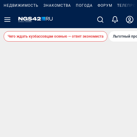
НЕДВИЖИМОСТЬ
ЗНАКОМСТВА
ПОГОДА
ФОРУМ
ТЕЛЕПРО
Чего ждать кузбассовцам осенью — ответ экономиста
Льготный про