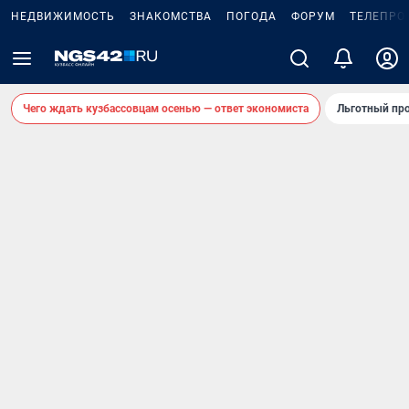
НЕДВИЖИМОСТЬ
ЗНАКОМСТВА
ПОГОДА
ФОРУМ
ТЕЛЕПРО
Чего ждать кузбассовцам осенью — ответ экономиста
Льготный про