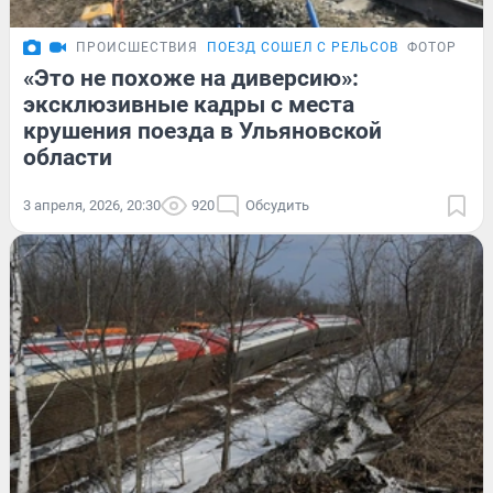
ПРОИСШЕСТВИЯ
ПОЕЗД СОШЕЛ С РЕЛЬСОВ
ФОТОРЕПО
«Это не похоже на диверсию»:
эксклюзивные кадры с места
крушения поезда в Ульяновской
области
3 апреля, 2026, 20:30
920
Обсудить