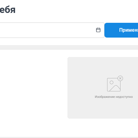
себя
Примен