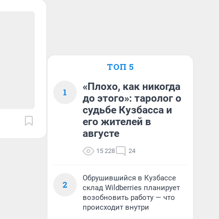
ТОП 5
«Плохо, как никогда
1
до этого»: таролог о
судьбе Кузбасса и
его жителей в
августе
15 228
24
Обрушившийся в Кузбассе
2
склад Wildberries планирует
возобновить работу — что
происходит внутри