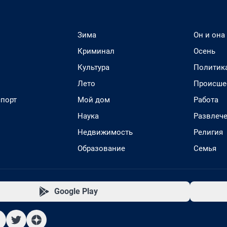
Зима
Он и она
Криминал
Осень
Культура
Политик
Лето
Происше
спорт
Мой дом
Работа
Наука
Развлеч
Недвижимость
Религия
Образование
Семья
Google Play