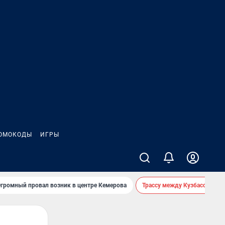
ОМОКОДЫ
ИГРЫ
громный провал возник в центре Кемерова
Трассу между Кузбассом и 