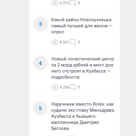
6 572
9
Какой район Новокузнецка
3
самый лучший для жизни —
опрос
6 261
5
Новый логистический центр
4
за 2 млрд рублей и мост для
него отстроят в Кузбассе —
подробности
6 256
5
Наручники вместо Rolex: как
5
судили экс-главу Минздрава
Кузбасса и бывшего
миллионера Дмитрия
Беглова