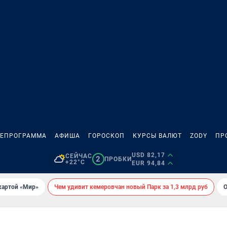
ЛЕПРОГРАММА
АФИША
ГОРОСКОП
КУРСЫ ВАЛЮТ
ZODY
ПР
USD 82,17
СЕЙЧАС
2
ПРОБКИ
+22°C
EUR 94,84
картой «Мир»
Чем удивит кемеровчан новый Парк за 1,3 млрд руб
О