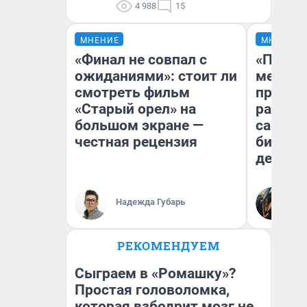
4 988
15
МНЕНИЕ
МНЕНИЕ
«Финал не совпал с
«Покуп
ожиданиями»: стоит ли
мешке»
смотреть фильм
предпр
«Старый орел» на
рассказ
большом экране —
самом 
честная рецензия
бизнес
дешевы
На
Надежда Губарь
От
де
РЕКОМЕНДУЕМ
Сыграем в «Ромашку»?
Простая головоломка,
которая взбодрит мозг не