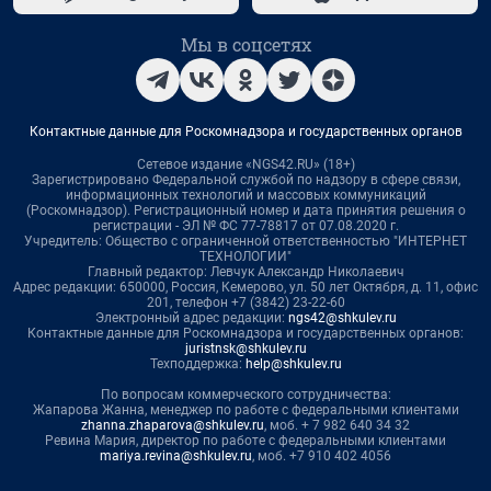
Мы в соцсетях
Контактные данные для Роскомнадзора и государственных органов
Сетевое издание «NGS42.RU» (18+)
Зарегистрировано Федеральной службой по надзору в сфере связи,
информационных технологий и массовых коммуникаций
(Роскомнадзор). Регистрационный номер и дата принятия решения о
регистрации - ЭЛ № ФС 77-78817 от 07.08.2020 г.
Учредитель: Общество с ограниченной ответственностью "ИНТЕРНЕТ
ТЕХНОЛОГИИ"
Главный редактор: Левчук Александр Николаевич
Адрес редакции: 650000, Россия, Кемерово, ул. 50 лет Октября, д. 11, офис
201, телефон +7 (3842) 23-22-60
Электронный адрес редакции:
ngs42@shkulev.ru
Контактные данные для Роскомнадзора и государственных органов:
juristnsk@shkulev.ru
Техподдержка:
help@shkulev.ru
По вопросам коммерческого сотрудничества:
Жапарова Жанна, менеджер по работе с федеральными клиентами
zhanna.zhaparova@shkulev.ru
, моб. + 7 982 640 34 32
Ревина Мария, директор по работе с федеральными клиентами
mariya.revina@shkulev.ru
, моб. +7 910 402 4056