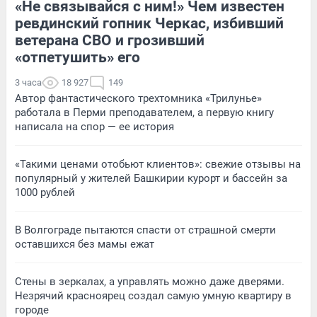
«Не связывайся с ним!» Чем известен
ревдинский гопник Черкас, избивший
ветерана СВО и грозивший
«отпетушить» его
3 часа
18 927
149
Автор фантастического трехтомника «Трилунье»
работала в Перми преподавателем, а первую книгу
написала на спор — ее история
«Такими ценами отобьют клиентов»: свежие отзывы на
популярный у жителей Башкирии курорт и бассейн за
1000 рублей
В Волгограде пытаются спасти от страшной смерти
оставшихся без мамы ежат
Стены в зеркалах, а управлять можно даже дверями.
Незрячий красноярец создал самую умную квартиру в
городе