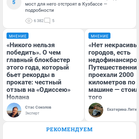
5
мост для него отстроят в Кузбассе —
подробности
6 382
5
МНЕНИЕ
МНЕНИЕ
«Никого нельзя
«Нет некрасивы
победить». О чем
городов, есть
главный блокбастер
недофинансиро
этого года, который
Путешественни
бьет рекорды в
проехали 2000
прокате: честный
километров по 
отзыв на «Одиссею»
машине — стоил
Нолана
того
Стас Соколов
Екатерина Литк
Эксперт
РЕКОМЕНДУЕМ