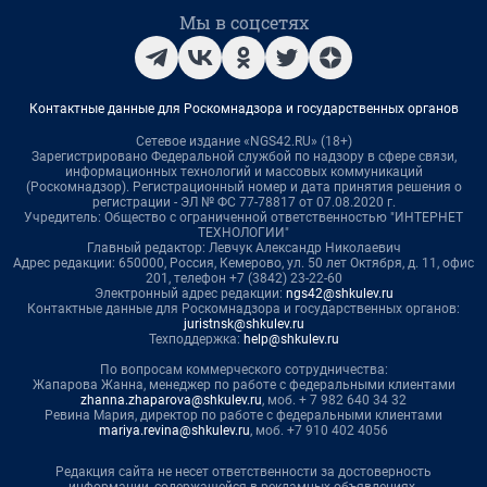
Мы в соцсетях
Контактные данные для Роскомнадзора и государственных органов
Сетевое издание «NGS42.RU» (18+)
Зарегистрировано Федеральной службой по надзору в сфере связи,
информационных технологий и массовых коммуникаций
(Роскомнадзор). Регистрационный номер и дата принятия решения о
регистрации - ЭЛ № ФС 77-78817 от 07.08.2020 г.
Учредитель: Общество с ограниченной ответственностью "ИНТЕРНЕТ
ТЕХНОЛОГИИ"
Главный редактор: Левчук Александр Николаевич
Адрес редакции: 650000, Россия, Кемерово, ул. 50 лет Октября, д. 11, офис
201, телефон +7 (3842) 23-22-60
Электронный адрес редакции:
ngs42@shkulev.ru
Контактные данные для Роскомнадзора и государственных органов:
juristnsk@shkulev.ru
Техподдержка:
help@shkulev.ru
По вопросам коммерческого сотрудничества:
Жапарова Жанна, менеджер по работе с федеральными клиентами
zhanna.zhaparova@shkulev.ru
, моб. + 7 982 640 34 32
Ревина Мария, директор по работе с федеральными клиентами
mariya.revina@shkulev.ru
, моб. +7 910 402 4056
Редакция сайта не несет ответственности за достоверность
информации, содержащейся в рекламных объявлениях.