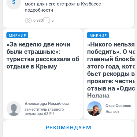
5
мост для него отстроят в Кузбассе —
подробности
6 380
5
МНЕНИЕ
МНЕНИЕ
«За неделю две ночи
«Никого нельзя
были страшные»:
победить». О ч
туристка рассказала об
главный блокба
отдыхе в Крыму
этого года, кот
бьет рекорды в
прокате: честн
отзыв на «Одис
Нолана
Александра Исмайлова
Стас Соколов
заместитель главного
Эксперт
редактора 63.RU
РЕКОМЕНДУЕМ