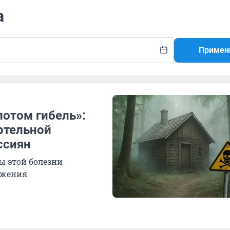
а
Примен
потом гибель»:
ртельной
ссиян
ы этой болезни
ажения