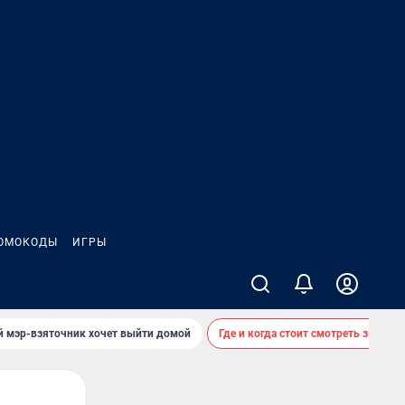
ОМОКОДЫ
ИГРЫ
й мэр-взяточник хочет выйти домой
Где и когда стоит смотреть звездоп