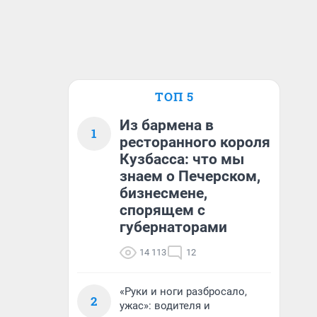
ТОП 5
Из бармена в
1
ресторанного короля
Кузбасса: что мы
знаем о Печерском,
бизнесмене,
спорящем с
губернаторами
14 113
12
«Руки и ноги разбросало,
2
ужас»: водителя и