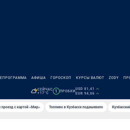
ЛЕПРОГРАММА
АФИША
ГОРОСКОП
КУРСЫ ВАЛЮТ
ZODY
ПР
USD 81,41
СЕЙЧАС
1
ПРОБКИ
+17°C
EUR 94,06
 проезд с картой «Мир»
Топливо в Кузбассе подешевело
Кузбасски