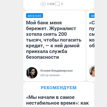
5 858
5
МНЕНИЕ
МНЕНИЕ
Мой банк меня
«Спутал
бережет. Журналист
пургу».
хотела снять 200
смерте
тысяч, чтобы погасить
которы
кредит, — к ней домой
обнару
приехала служба
безопасности
Ир
Гл
Ксения Владимирская
«Р
Автор мнения
Во
РЕКОМЕНДУЕМ
«Мы начали в самое
нестабильное время»: как