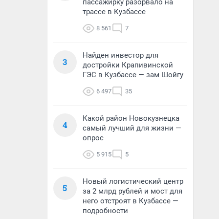
пассажирку разорвало на
трассе в Кузбассе
8 561
7
Найден инвестор для
3
достройки Крапивинской
ГЭС в Кузбассе — зам Шойгу
6 497
35
Какой район Новокузнецка
4
самый лучший для жизни —
опрос
5 915
5
Новый логистический центр
5
за 2 млрд рублей и мост для
него отстроят в Кузбассе —
подробности