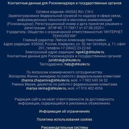
Контактные данные для Роскомнадзора и государственных органов
Сетевое издание «NGS42.RU» (18+)
Зарегистрировано Федеральной службой по надзору в сфере связи,
информационных технологий и массовых коммуникаций
(Роскомнадзор). Регистрационный номер и дата принятия решения о
регистрации - ЭЛ № ФС 77-78817 от 07.08.2020 г.
Учредитель: Общество с ограниченной ответственностью "ИНТЕРНЕТ
ТЕХНОЛОГИИ"
Главный редактор: Левчук Александр Николаевич
Адрес редакции: 650000, Россия, Кемерово, ул. 50 лет Октября, д. 11, офис
201, телефон +7 (3842) 23-22-60
Электронный адрес редакции:
ngs42@shkulev.ru
Контактные данные для Роскомнадзора и государственных органов:
juristnsk@shkulev.ru
Техподдержка:
help@shkulev.ru
По вопросам коммерческого сотрудничества:
Жапарова Жанна, менеджер по работе с федеральными клиентами
zhanna.zhaparova@shkulev.ru
, моб. + 7 982 640 34 32
Ревина Мария, директор по работе с федеральными клиентами
mariya.revina@shkulev.ru
, моб. +7 910 402 4056
Редакция сайта не несет ответственности за достоверность
информации, содержащейся в рекламных объявлениях.
Информация об ограничениях
Политика использования cookies
Рекомендательные системы