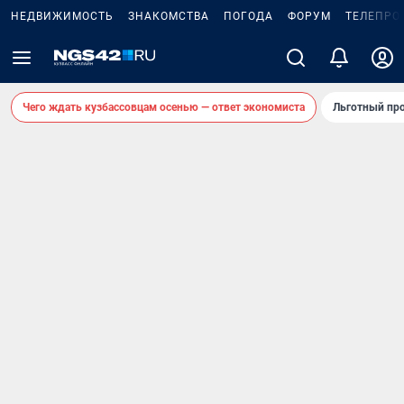
НЕДВИЖИМОСТЬ
ЗНАКОМСТВА
ПОГОДА
ФОРУМ
ТЕЛЕПРО
Чего ждать кузбассовцам осенью — ответ экономиста
Льготный про