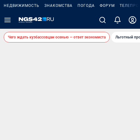
НЕДВИЖИМОСТЬ
ЗНАКОМСТВА
ПОГОДА
ФОРУМ
ТЕЛЕПРО
Чего ждать кузбассовцам осенью — ответ экономиста
Льготный про