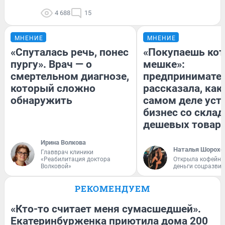
4 688
15
МНЕНИЕ
МНЕНИЕ
«Спуталась речь, понес
«Покупаешь кот
пургу». Врач — о
мешке»:
смертельном диагнозе,
предпринимате
который сложно
рассказала, как
обнаружить
самом деле уст
бизнес со скла
дешевых товар
Ирина Волкова
Наталья Шорохо
Главврач клиники
«Реабилитация доктора
Открыла кофейну
Волковой»
деньги соцразви
РЕКОМЕНДУЕМ
«Кто-то считает меня сумасшедшей».
Екатеринбурженка приютила дома 200