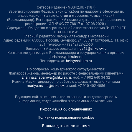
Сетевое издание «NGS42.RU» (18+)
Зарегистрировано Федеральной службой по надзору в сфере связи,
информационных технологий и массовых коммуникаций
(Роскомнадзор). Регистрационный номер и дата принятия решения о
регистрации - ЭЛ № ФС 77-78817 от 07.08.2020 г.
Учредитель: Общество с ограниченной ответственностью "ИНТЕРНЕТ
ТЕХНОЛОГИИ"
Главный редактор: Левчук Александр Николаевич
Адрес редакции: 650000, Россия, Кемерово, ул. 50 лет Октября, д. 11, офис
201, телефон +7 (3842) 23-22-60
Электронный адрес редакции:
ngs42@shkulev.ru
Контактные данные для Роскомнадзора и государственных органов:
juristnsk@shkulev.ru
Техподдержка:
help@shkulev.ru
По вопросам коммерческого сотрудничества:
Жапарова Жанна, менеджер по работе с федеральными клиентами
zhanna.zhaparova@shkulev.ru
, моб. + 7 982 640 34 32
Ревина Мария, директор по работе с федеральными клиентами
mariya.revina@shkulev.ru
, моб. +7 910 402 4056
Редакция сайта не несет ответственности за достоверность
информации, содержащейся в рекламных объявлениях.
Информация об ограничениях
Политика использования cookies
Рекомендательные системы