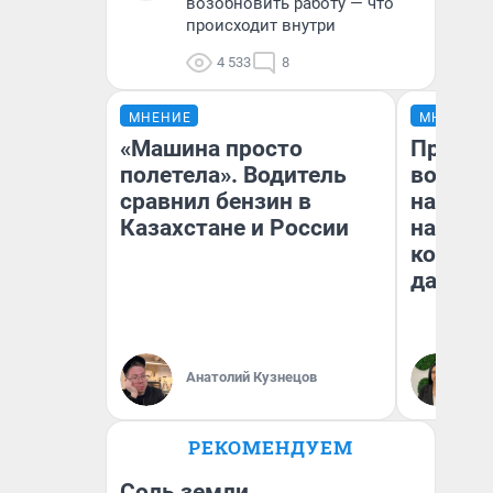
возобновить работу — что
происходит внутри
4 533
8
МНЕНИЕ
МНЕНИЕ
«Машина просто
Продаш
полетела». Водитель
возьмут
сравнил бензин в
нам го
Казахстане и России
налого
коснет
даже р
Анатолий Кузнецов
Ан
РЕКОМЕНДУЕМ
Соль земли