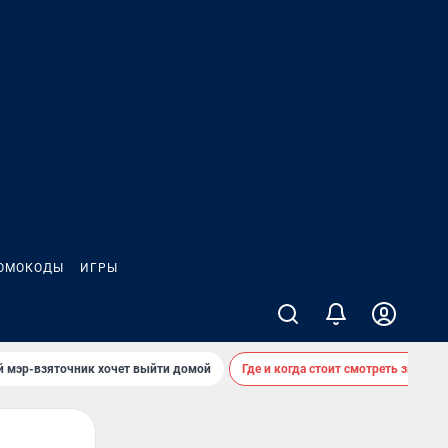
ОМОКОДЫ
ИГРЫ
й мэр-взяточник хочет выйти домой
Где и когда стоит смотреть звездоп