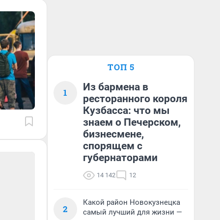
ТОП 5
Из бармена в
1
ресторанного короля
Кузбасса: что мы
знаем о Печерском,
бизнесмене,
спорящем с
губернаторами
14 142
12
Какой район Новокузнецка
2
самый лучший для жизни —