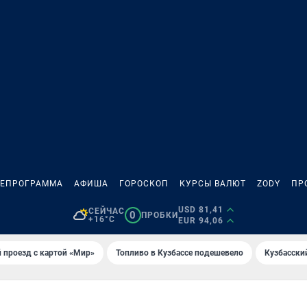
ЛЕПРОГРАММА
АФИША
ГОРОСКОП
КУРСЫ ВАЛЮТ
ZODY
ПР
USD 81,41
СЕЙЧАС
0
ПРОБКИ
+16°C
EUR 94,06
 проезд с картой «Мир»
Топливо в Кузбассе подешевело
Кузбасски