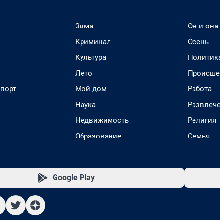
Зима
Он и она
Криминал
Осень
Культура
Политик
Лето
Происше
спорт
Мой дом
Работа
Наука
Развлеч
Недвижимость
Религия
Образование
Семья
Google Play