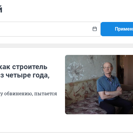
й
Примен
как строитель
з четыре года,
»
у обвинению, пытается