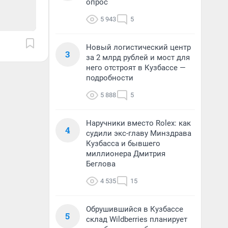
опрос
5 943
5
Новый логистический центр
3
за 2 млрд рублей и мост для
него отстроят в Кузбассе —
подробности
5 888
5
Наручники вместо Rolex: как
4
судили экс-главу Минздрава
Кузбасса и бывшего
миллионера Дмитрия
Беглова
4 535
15
Обрушившийся в Кузбассе
5
склад Wildberries планирует