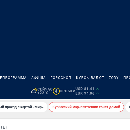
ЛЕПРОГРАММА
АФИША
ГОРОСКОП
КУРСЫ ВАЛЮТ
ZODY
ПР
USD 81,41
СЕЙЧАС
4
ПРОБКИ
+22°C
EUR 94,06
ый проезд с картой «Мир»
Кузбасский мэр-взяточник хочет домой
ТЕТ