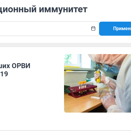
яционный иммунитет
Примен
ших ОРВИ
-19