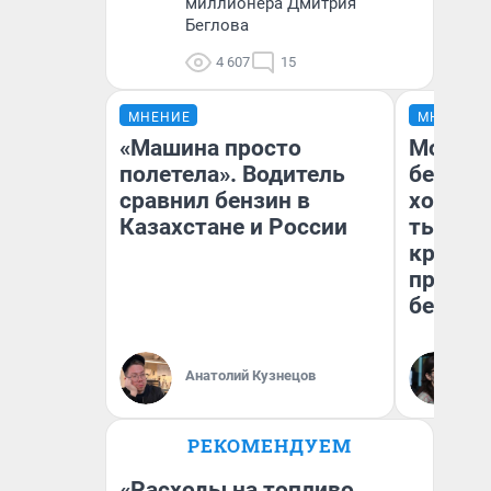
миллионера Дмитрия
Беглова
4 607
15
МНЕНИЕ
МНЕНИЕ
«Машина просто
Мой ба
полетела». Водитель
береже
сравнил бензин в
хотела 
Казахстане и России
тысяч,
кредит,
приеха
безопа
Кс
Анатолий Кузнецов
Ав
РЕКОМЕНДУЕМ
«Расходы на топливо