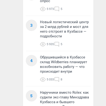
опрос
5 973
5
Новый логистический центр
3
за 2 млрд рублей и мост для
него отстроят в Кузбассе —
подробности
5 935
5
Обрушившийся в Кузбассе
4
склад Wildberries планирует
возобновить работу — что
происходит внутри
5 033
8
Наручники вместо Rolex: как
5
судили экс-главу Минздрава
Кузбасса и бывшего