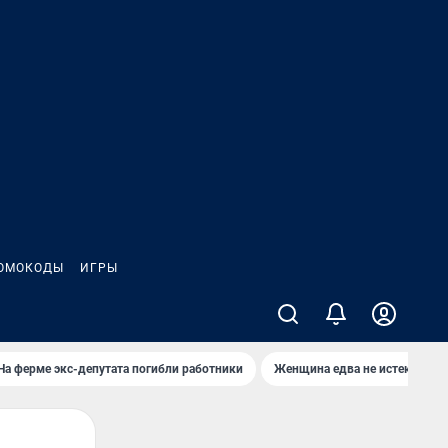
ОМОКОДЫ
ИГРЫ
На ферме экс-депутата погибли работники
Женщина едва не истекла кро