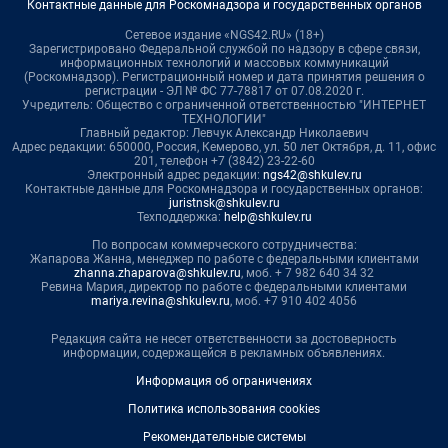
Контактные данные для Роскомнадзора и государственных органов
Сетевое издание «NGS42.RU» (18+)
Зарегистрировано Федеральной службой по надзору в сфере связи,
информационных технологий и массовых коммуникаций
(Роскомнадзор). Регистрационный номер и дата принятия решения о
регистрации - ЭЛ № ФС 77-78817 от 07.08.2020 г.
Учредитель: Общество с ограниченной ответственностью "ИНТЕРНЕТ
ТЕХНОЛОГИИ"
Главный редактор: Левчук Александр Николаевич
Адрес редакции: 650000, Россия, Кемерово, ул. 50 лет Октября, д. 11, офис
201, телефон +7 (3842) 23-22-60
Электронный адрес редакции:
ngs42@shkulev.ru
Контактные данные для Роскомнадзора и государственных органов:
juristnsk@shkulev.ru
Техподдержка:
help@shkulev.ru
По вопросам коммерческого сотрудничества:
Жапарова Жанна, менеджер по работе с федеральными клиентами
zhanna.zhaparova@shkulev.ru
, моб. + 7 982 640 34 32
Ревина Мария, директор по работе с федеральными клиентами
mariya.revina@shkulev.ru
, моб. +7 910 402 4056
Редакция сайта не несет ответственности за достоверность
информации, содержащейся в рекламных объявлениях.
Информация об ограничениях
Политика использования cookies
Рекомендательные системы