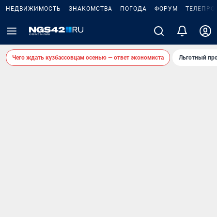
НЕДВИЖИМОСТЬ
ЗНАКОМСТВА
ПОГОДА
ФОРУМ
ТЕЛЕПРО
Чего ждать кузбассовцам осенью — ответ экономиста
Льготный про