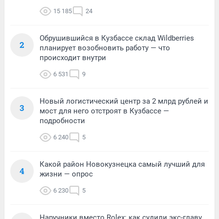
15 185
24
Обрушившийся в Кузбассе склад Wildberries
2
планирует возобновить работу — что
происходит внутри
6 531
9
Новый логистический центр за 2 млрд рублей и
3
мост для него отстроят в Кузбассе —
подробности
6 240
5
Какой район Новокузнецка самый лучший для
4
жизни — опрос
6 230
5
Наручники вместо Rolex: как судили экс-главу