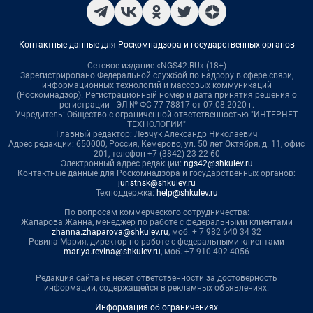
Контактные данные для Роскомнадзора и государственных органов
Сетевое издание «NGS42.RU» (18+)
Зарегистрировано Федеральной службой по надзору в сфере связи,
информационных технологий и массовых коммуникаций
(Роскомнадзор). Регистрационный номер и дата принятия решения о
регистрации - ЭЛ № ФС 77-78817 от 07.08.2020 г.
Учредитель: Общество с ограниченной ответственностью "ИНТЕРНЕТ
ТЕХНОЛОГИИ"
Главный редактор: Левчук Александр Николаевич
Адрес редакции: 650000, Россия, Кемерово, ул. 50 лет Октября, д. 11, офис
201, телефон +7 (3842) 23-22-60
Электронный адрес редакции:
ngs42@shkulev.ru
Контактные данные для Роскомнадзора и государственных органов:
juristnsk@shkulev.ru
Техподдержка:
help@shkulev.ru
По вопросам коммерческого сотрудничества:
Жапарова Жанна, менеджер по работе с федеральными клиентами
zhanna.zhaparova@shkulev.ru
, моб. + 7 982 640 34 32
Ревина Мария, директор по работе с федеральными клиентами
mariya.revina@shkulev.ru
, моб. +7 910 402 4056
Редакция сайта не несет ответственности за достоверность
информации, содержащейся в рекламных объявлениях.
Информация об ограничениях