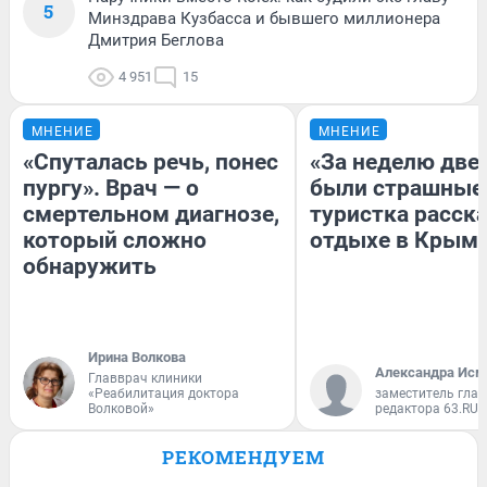
5
Минздрава Кузбасса и бывшего миллионера
Дмитрия Беглова
4 951
15
МНЕНИЕ
МНЕНИЕ
«Спуталась речь, понес
«За неделю две
пургу». Врач — о
были страшные
смертельном диагнозе,
туристка расска
который сложно
отдыхе в Крым
обнаружить
Ирина Волкова
Александра Исм
Главврач клиники
«Реабилитация доктора
заместитель глав
Волковой»
редактора 63.RU
РЕКОМЕНДУЕМ