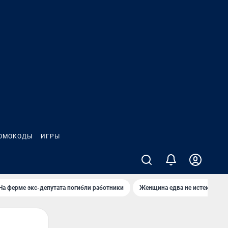
ОМОКОДЫ
ИГРЫ
На ферме экс-депутата погибли работники
Женщина едва не истекла кро