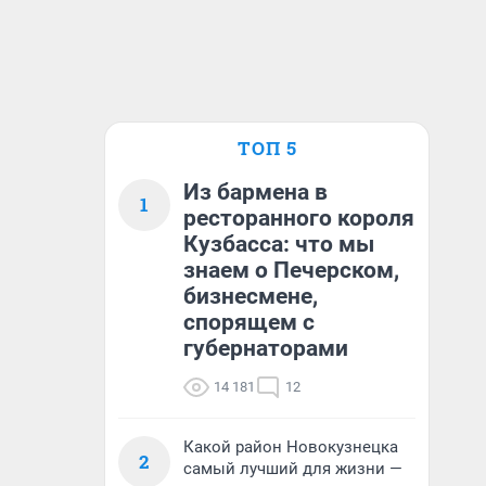
ТОП 5
Из бармена в
1
ресторанного короля
Кузбасса: что мы
знаем о Печерском,
бизнесмене,
спорящем с
губернаторами
14 181
12
Какой район Новокузнецка
2
самый лучший для жизни —