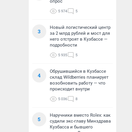
опрос
5 974
5
Новый логистический центр
3
за 2 млрд рублей и мост для
него отстроят в Кузбассе —
подробности
5 935
5
Обрушившийся в Кузбассе
4
склад Wildberries планирует
возобновить работу — что
происходит внутри
5 036
8
Наручники вместо Rolex: как
5
судили экс-главу Минздрава
Кузбасса и бывшего