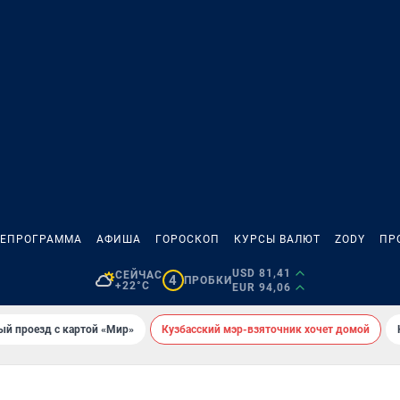
ЛЕПРОГРАММА
АФИША
ГОРОСКОП
КУРСЫ ВАЛЮТ
ZODY
ПР
USD 81,41
СЕЙЧАС
4
ПРОБКИ
+22°C
EUR 94,06
ый проезд с картой «Мир»
Кузбасский мэр-взяточник хочет домой