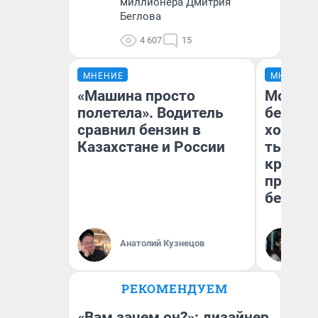
миллионера Дмитрия
Беглова
4 607
15
МНЕНИЕ
МНЕНИЕ
«Машина просто
Мой ба
полетела». Водитель
береже
сравнил бензин в
хотела 
Казахстане и России
тысяч,
кредит,
приеха
безопа
Кс
Анатолий Кузнецов
Ав
РЕКОМЕНДУЕМ
«Вам зачем он?»: дизайнер