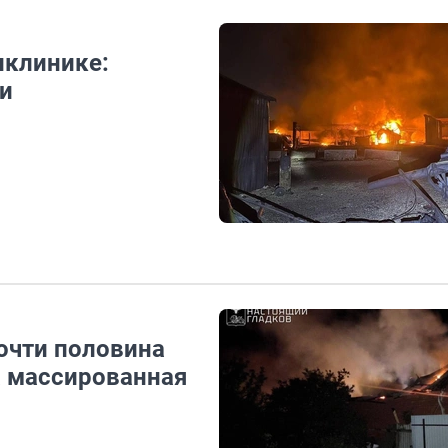
иклинике:
и
очти половина
а массированная