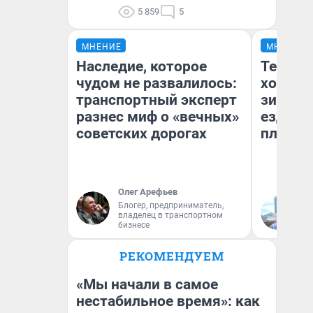
5 859
5
МНЕНИЕ
МНЕНИЕ
Наследие, которое
Тепло 
чудом не развалилось:
холодн
транспортный эксперт
зимой.
разнес миф о «вечных»
ездит н
советских дорогах
плюсы 
Олег Арефьев
Блогер, предприниматель,
Д
владелец в транспортном
бизнесе
РЕКОМЕНДУЕМ
«Мы начали в самое
нестабильное время»: как