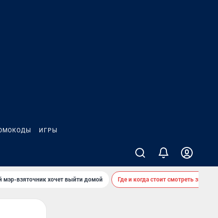
ОМОКОДЫ
ИГРЫ
й мэр-взяточник хочет выйти домой
Где и когда стоит смотреть звездоп