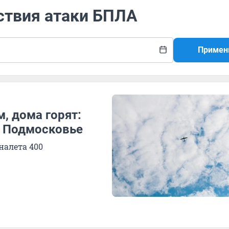
ствия атаки БПЛА
Примен
, дома горят:
а Подмосковье
налета 400