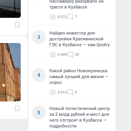
пассажирку разорвало на
трассе в Кузбассе
8 572
7
Найден инвестор для
3
достройки Крапивинской
ГЭС в Кузбассе — зам Шойгу
6 499
35
Какой район Новокузнецка
4
самый лучший для жизни —
опрос
5 916
5
Новый логистический центр
5
за 2 млрд рублей и мост для
него отстроят в Кузбассе —
подробности