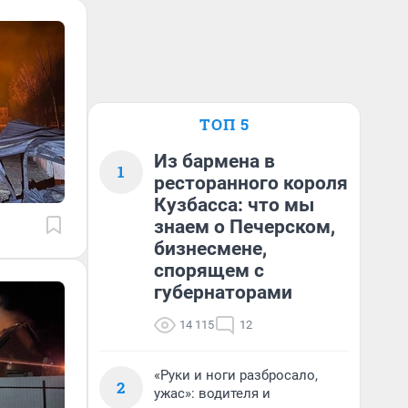
ТОП 5
Из бармена в
1
ресторанного короля
Кузбасса: что мы
знаем о Печерском,
бизнесмене,
спорящем с
губернаторами
14 115
12
«Руки и ноги разбросало,
2
ужас»: водителя и