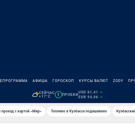
ЛЕПРОГРАММА
АФИША
ГОРОСКОП
КУРСЫ ВАЛЮТ
ZODY
ПР
USD 81,41
СЕЙЧАС
1
ПРОБКИ
+17°C
EUR 94,06
 проезд с картой «Мир»
Топливо в Кузбассе подешевело
Кузбасски