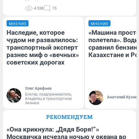
4 538
15
МНЕНИЕ
МНЕНИЕ
Наследие, которое
«Машина прост
чудом не развалилось:
полетела». Води
транспортный эксперт
сравнил бензин
разнес миф о «вечных»
Казахстане и Р
советских дорогах
Олег Арефьев
Блогер, предприниматель,
Анатолий Кузне
владелец в транспортном
бизнесе
РЕКОМЕНДУЕМ
«Она крикнула: „Дядя Боря!“»
Москвичка исчезла ночью у океана во