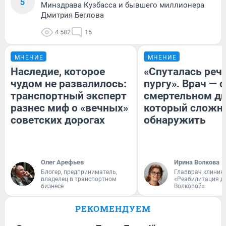
5
Минздрава Кузбасса и бывшего миллионера
Дмитрия Беглова
4 582
15
МНЕНИЕ
МНЕНИЕ
Наследие, которое
«Спуталась речь
чудом не развалилось:
пургу». Врач — о
транспортный эксперт
смертельном ди
разнес миф о «вечных»
который сложн
советских дорогах
обнаружить
Олег Арефьев
Ирина Волкова
Блогер, предприниматель,
Главврач клиник
владелец в транспортном
«Реабилитация д
бизнесе
Волковой»
РЕКОМЕНДУЕМ