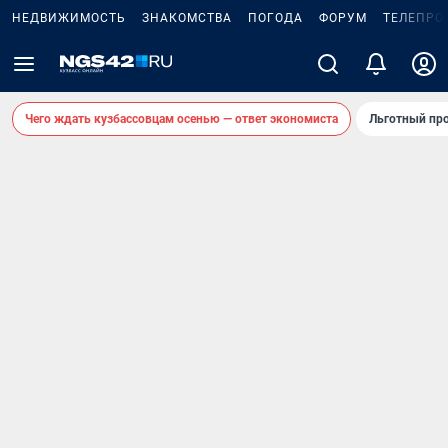
НЕДВИЖИМОСТЬ
ЗНАКОМСТВА
ПОГОДА
ФОРУМ
ТЕЛЕПРО
Чего ждать кузбассовцам осенью — ответ экономиста
Льготный про