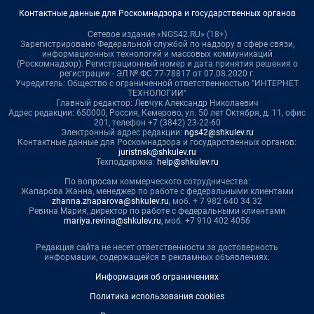
Контактные данные для Роскомнадзора и государственных органов
Сетевое издание «NGS42.RU» (18+)
Зарегистрировано Федеральной службой по надзору в сфере связи,
информационных технологий и массовых коммуникаций
(Роскомнадзор). Регистрационный номер и дата принятия решения о
регистрации - ЭЛ № ФС 77-78817 от 07.08.2020 г.
Учредитель: Общество с ограниченной ответственностью "ИНТЕРНЕТ
ТЕХНОЛОГИИ"
Главный редактор: Левчук Александр Николаевич
Адрес редакции: 650000, Россия, Кемерово, ул. 50 лет Октября, д. 11, офис
201, телефон +7 (3842) 23-22-60
Электронный адрес редакции:
ngs42@shkulev.ru
Контактные данные для Роскомнадзора и государственных органов:
juristnsk@shkulev.ru
Техподдержка:
help@shkulev.ru
По вопросам коммерческого сотрудничества:
Жапарова Жанна, менеджер по работе с федеральными клиентами
zhanna.zhaparova@shkulev.ru
, моб. + 7 982 640 34 32
Ревина Мария, директор по работе с федеральными клиентами
mariya.revina@shkulev.ru
, моб. +7 910 402 4056
Редакция сайта не несет ответственности за достоверность
информации, содержащейся в рекламных объявлениях.
Информация об ограничениях
Политика использования cookies