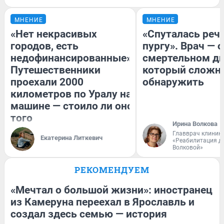
МНЕНИЕ
МНЕНИЕ
«Нет некрасивых
«Спуталась речь
городов, есть
пургу». Врач — о
недофинансированные».
смертельном ди
Путешественники
который сложн
проехали 2000
обнаружить
километров по Уралу на
машине — стоило ли оно
того
Ирина Волкова
Главврач клиник
Екатерина Литкевич
«Реабилитация д
Волковой»
РЕКОМЕНДУЕМ
«Мечтал о большой жизни»: иностранец
из Камеруна переехал в Ярославль и
создал здесь семью — история