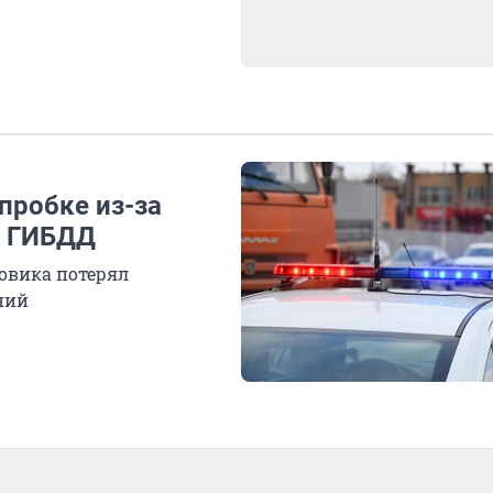
пробке из-за
й ГИБДД
овика потерял
ний