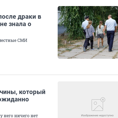
после драки в
не знала о
местные СМИ
жчины, который
еожиданно
 у него ничего нет