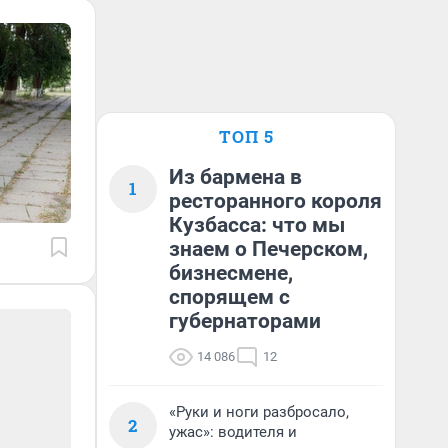
ТОП 5
Из бармена в
1
ресторанного короля
Кузбасса: что мы
знаем о Печерском,
бизнесмене,
спорящем с
губернаторами
14 086
12
«Руки и ноги разбросало,
2
ужас»: водителя и