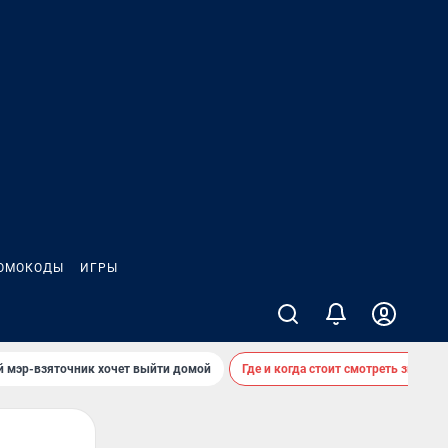
ОМОКОДЫ
ИГРЫ
й мэр-взяточник хочет выйти домой
Где и когда стоит смотреть звездоп