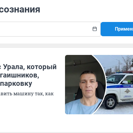
 сознания
Примен
с Урала, который
у гаишников,
 парковку
авить машину так, как