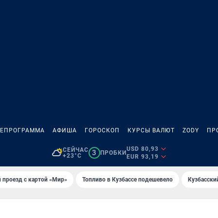
ЛЕПРОГРАММА
АФИША
ГОРОСКОП
КУРСЫ ВАЛЮТ
ZODY
ПР
USD 80,93
СЕЙЧАС
3
ПРОБКИ
+23°C
EUR 93,19
 проезд с картой «Мир»
Топливо в Кузбассе подешевело
Кузбасски