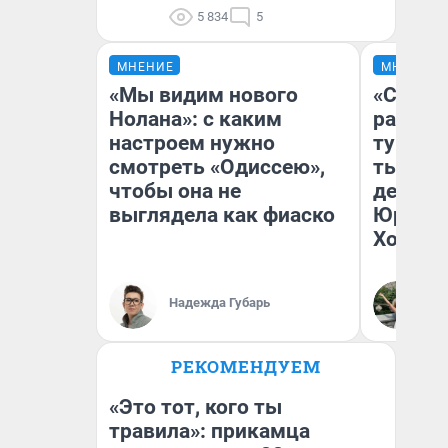
5 834
5
МНЕНИЕ
МНЕНИЕ
«Мы видим нового
«Сливо
Нолана»: с каким
разоча
настроем нужно
турист
смотреть «Одиссею»,
тысяч,
чтобы она не
день гу
выглядела как фиаско
Юрског
Хогвар
Надежда Губарь
Ян
РЕКОМЕНДУЕМ
«Это тот, кого ты
травила»: прикамца