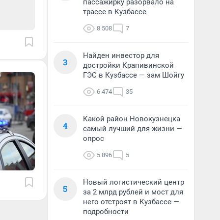
пассажирку разорвало на
трассе в Кузбассе
8 508
7
Найден инвестор для
3
достройки Крапивинской
ГЭС в Кузбассе — зам Шойгу
6 474
35
Какой район Новокузнецка
4
самый лучший для жизни —
опрос
5 896
5
Новый логистический центр
5
за 2 млрд рублей и мост для
него отстроят в Кузбассе —
подробности