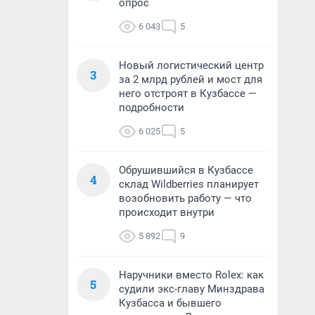
опрос
6 043
5
Новый логистический центр
3
за 2 млрд рублей и мост для
него отстроят в Кузбассе —
подробности
6 025
5
Обрушившийся в Кузбассе
4
склад Wildberries планирует
возобновить работу — что
происходит внутри
5 892
9
Наручники вместо Rolex: как
5
судили экс-главу Минздрава
Кузбасса и бывшего