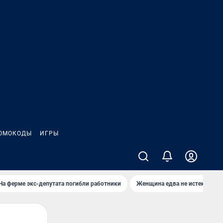
ОМОКОДЫ
ИГРЫ
На ферме экс-депутата погибли работники
Женщина едва не истекла кро