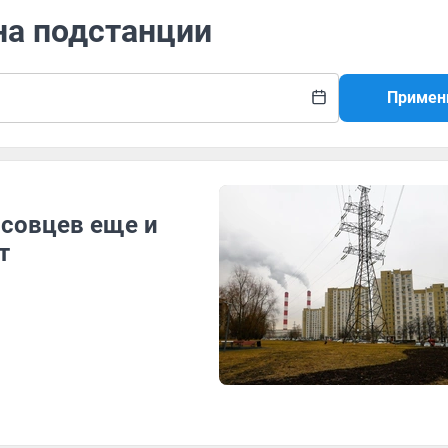
на подстанции
Примен
ссовцев еще и
т