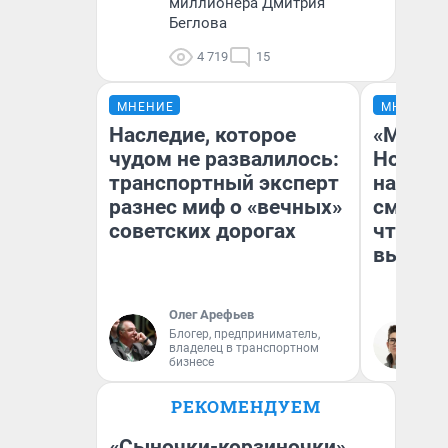
миллионера Дмитрия
Беглова
4 719
15
МНЕНИЕ
МНЕНИЕ
Наследие, которое
«Мы ви
чудом не развалилось:
Нолана
транспортный эксперт
настро
разнес миф о «вечных»
смотре
советских дорогах
чтобы 
выгляд
Олег Арефьев
Блогер, предприниматель,
На
владелец в транспортном
бизнесе
РЕКОМЕНДУЕМ
«Сыночки-корзиночки»