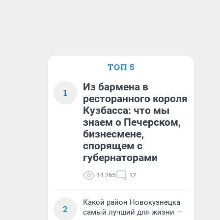
ТОП 5
Из бармена в
1
ресторанного короля
Кузбасса: что мы
знаем о Печерском,
бизнесмене,
спорящем с
губернаторами
14 265
12
Какой район Новокузнецка
2
самый лучший для жизни —