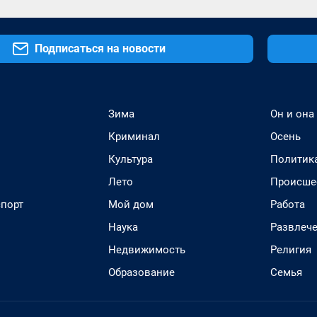
Подписаться на новости
Зима
Он и она
Криминал
Осень
Культура
Политик
Лето
Происше
спорт
Мой дом
Работа
Наука
Развлеч
Недвижимость
Религия
Образование
Семья