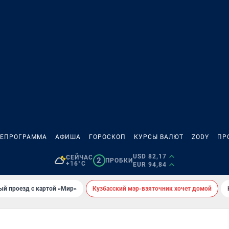
ЛЕПРОГРАММА
АФИША
ГОРОСКОП
КУРСЫ ВАЛЮТ
ZODY
ПР
USD 82,17
СЕЙЧАС
2
ПРОБКИ
+16°C
EUR 94,84
ый проезд с картой «Мир»
Кузбасский мэр-взяточник хочет домой