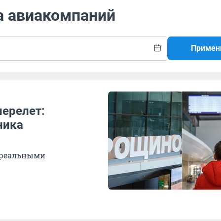
а авиакомпаний
Примен
перелет:
ника
с реальными