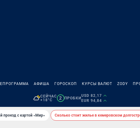
ЛЕПРОГРАММА
АФИША
ГОРОСКОП
КУРСЫ ВАЛЮТ
ZODY
ПР
USD 82,17
СЕЙЧАС
2
ПРОБКИ
+18°C
EUR 94,84
й проезд с картой «Мир»
Сколько стоит жилье в кемеровском долгостр