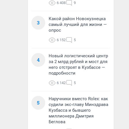
6 408
9
Какой район Новокузнецка
3
самый лучший для жизни —
опрос
6 152
5
Новый логистический центр
4
за 2 млрд рублей и мост для
него отстроят в Кузбассе —
подробности
6 142
5
Наручники вместо Rolex: как
5
судили экс-главу Минздрава
Кузбасса и бывшего
миллионера Дмитрия
Беглова