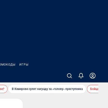
ОМОКОДЫ
ИГРЫ
ое?
В Кемерове сулят награду за «голову» преступника
Бойцовский 