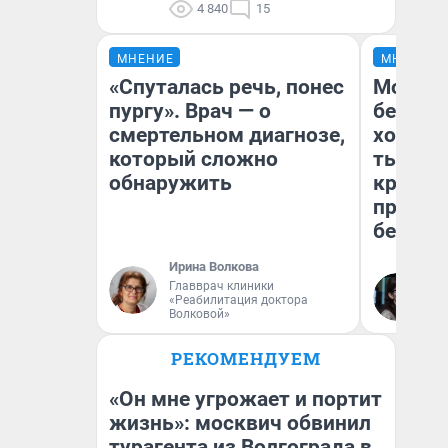
4 840
15
МНЕНИЕ
МНЕНИЕ
«Спуталась речь, понес
Мой ба
пургу». Врач — о
береже
смертельном диагнозе,
хотела 
который сложно
тысяч,
обнаружить
кредит,
приеха
безопа
Ирина Волкова
Главврач клиники
Кс
«Реабилитация доктора
Ав
Волковой»
РЕКОМЕНДУЕМ
«Он мне угрожает и портит
жизнь»: москвич обвинил
турагента из Волгограда в