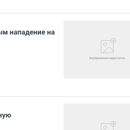
ым нападение на
ную