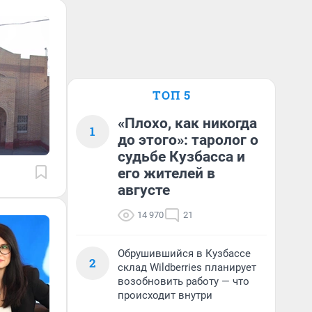
ТОП 5
«Плохо, как никогда
1
до этого»: таролог о
судьбе Кузбасса и
его жителей в
августе
14 970
21
Обрушившийся в Кузбассе
2
склад Wildberries планирует
возобновить работу — что
происходит внутри