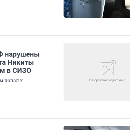
РФ нарушены
та Никиты
м в СИЗО
м попал к