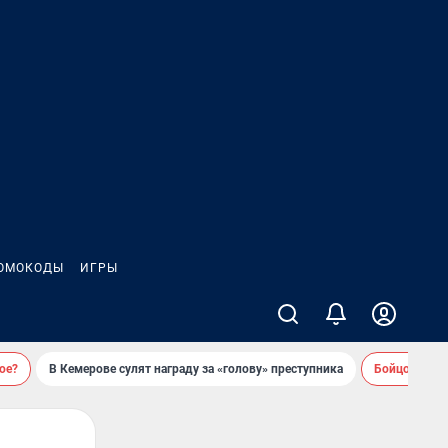
ОМОКОДЫ
ИГРЫ
ое?
В Кемерове сулят награду за «голову» преступника
Бойцовский 