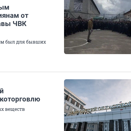
ным
иянам от
авы ЧВК
ем был для бывших
й
ркоторговлю
ых веществ