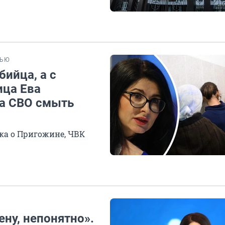
ВЬЮ
бийца, а с
ица Ева
на СВО смыть
 ЧВК
ену, непонятно».