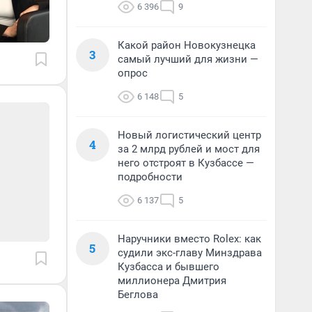
6 396
9
Какой район Новокузнецка
3
самый лучший для жизни —
опрос
6 148
5
Новый логистический центр
4
за 2 млрд рублей и мост для
него отстроят в Кузбассе —
подробности
6 137
5
Наручники вместо Rolex: как
5
судили экс-главу Минздрава
Кузбасса и бывшего
миллионера Дмитрия
Беглова