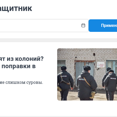
защитник
Примен
т из колоний?
 поправки в
ние слишком суровы.