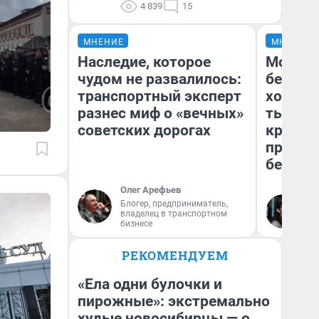
4 839
15
МНЕНИЕ
МНЕНИЕ
Наследие, которое
Мой ба
чудом не развалилось:
береже
транспортный эксперт
хотела 
разнес миф о «вечных»
тысяч,
советских дорогах
кредит,
приеха
безопа
Олег Арефьев
Блогер, предприниматель,
Кс
владелец в транспортном
Ав
бизнесе
РЕКОМЕНДУЕМ
«Ела одни булочки и
пирожные»: экстремально
худые новосибирцы — о