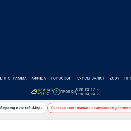
ЛЕПРОГРАММА
АФИША
ГОРОСКОП
КУРСЫ ВАЛЮТ
ZODY
ПР
USD 82,17
СЕЙЧАС
2
ПРОБКИ
+18°C
EUR 94,84
й проезд с картой «Мир»
Сколько стоит жилье в кемеровском долгостр