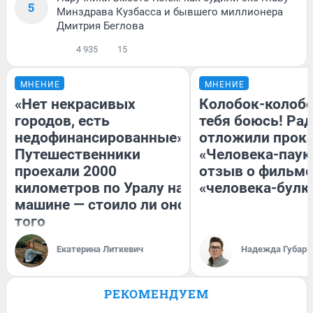
5
Минздрава Кузбасса и бывшего миллионера
Дмитрия Беглова
4 935
15
МНЕНИЕ
МНЕНИЕ
«Нет некрасивых
Колобок-колобо
городов, есть
тебя боюсь! Рад
недофинансированные».
отложили прок
Путешественники
«Человека-паук
проехали 2000
отзыв о фильме
километров по Уралу на
«человека-булк
машине — стоило ли оно
того
Екатерина Литкевич
Надежда Губарь
РЕКОМЕНДУЕМ