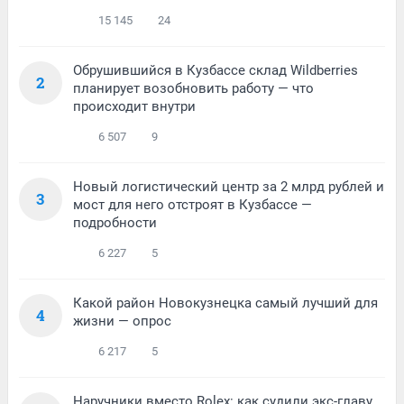
15 145
24
Обрушившийся в Кузбассе склад Wildberries
2
планирует возобновить работу — что
происходит внутри
6 507
9
Новый логистический центр за 2 млрд рублей и
3
мост для него отстроят в Кузбассе —
подробности
6 227
5
Какой район Новокузнецка самый лучший для
4
жизни — опрос
6 217
5
Наручники вместо Rolex: как судили экс-главу