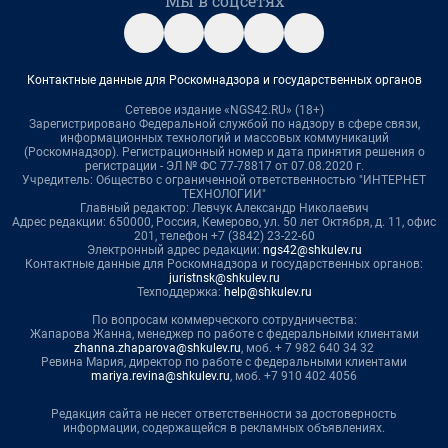
Мы в соцсетях
Контактные данные для Роскомнадзора и государственных органов
Сетевое издание «NGS42.RU» (18+)
Зарегистрировано Федеральной службой по надзору в сфере связи,
информационных технологий и массовых коммуникаций
(Роскомнадзор). Регистрационный номер и дата принятия решения о
регистрации - ЭЛ № ФС 77-78817 от 07.08.2020 г.
Учредитель: Общество с ограниченной ответственностью "ИНТЕРНЕТ
ТЕХНОЛОГИИ"
Главный редактор: Левчук Александр Николаевич
Адрес редакции: 650000, Россия, Кемерово, ул. 50 лет Октября, д. 11, офис
201, телефон +7 (3842) 23-22-60
Электронный адрес редакции:
ngs42@shkulev.ru
Контактные данные для Роскомнадзора и государственных органов:
juristnsk@shkulev.ru
Техподдержка:
help@shkulev.ru
По вопросам коммерческого сотрудничества:
Жапарова Жанна, менеджер по работе с федеральными клиентами
zhanna.zhaparova@shkulev.ru
, моб. + 7 982 640 34 32
Ревина Мария, директор по работе с федеральными клиентами
mariya.revina@shkulev.ru
, моб. +7 910 402 4056
Редакция сайта не несет ответственности за достоверность
информации, содержащейся в рекламных объявлениях.