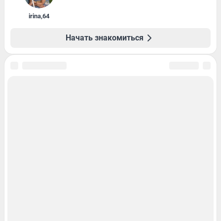
irina
,
64
Начать знакомиться