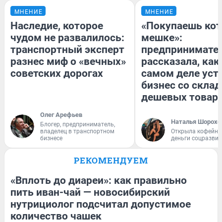
МНЕНИЕ
МНЕНИЕ
Наследие, которое
«Покупаешь кот
чудом не развалилось:
мешке»:
транспортный эксперт
предпринимате
разнес миф о «вечных»
рассказала, как
советских дорогах
самом деле уст
бизнес со скла
дешевых товар
Олег Арефьев
Наталья Шорохо
Блогер, предприниматель,
владелец в транспортном
Открыла кофейну
бизнесе
деньги соцразви
РЕКОМЕНДУЕМ
«Вплоть до диареи»: как правильно
пить иван-чай — новосибирский
нутрициолог подсчитал допустимое
количество чашек