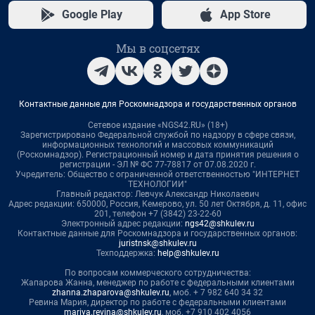
Google Play
App Store
Мы в соцсетях
Контактные данные для Роскомнадзора и государственных органов
Сетевое издание «NGS42.RU» (18+)
Зарегистрировано Федеральной службой по надзору в сфере связи,
информационных технологий и массовых коммуникаций
(Роскомнадзор). Регистрационный номер и дата принятия решения о
регистрации - ЭЛ № ФС 77-78817 от 07.08.2020 г.
Учредитель: Общество с ограниченной ответственностью "ИНТЕРНЕТ
ТЕХНОЛОГИИ"
Главный редактор: Левчук Александр Николаевич
Адрес редакции: 650000, Россия, Кемерово, ул. 50 лет Октября, д. 11, офис
201, телефон +7 (3842) 23-22-60
Электронный адрес редакции:
ngs42@shkulev.ru
Контактные данные для Роскомнадзора и государственных органов:
juristnsk@shkulev.ru
Техподдержка:
help@shkulev.ru
По вопросам коммерческого сотрудничества:
Жапарова Жанна, менеджер по работе с федеральными клиентами
zhanna.zhaparova@shkulev.ru
, моб. + 7 982 640 34 32
Ревина Мария, директор по работе с федеральными клиентами
mariya.revina@shkulev.ru
, моб. +7 910 402 4056