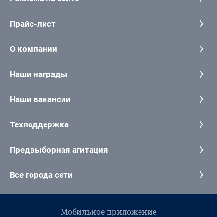
Прайс-лист
О компании
Наши награды
Наши вакансии
Техподдержка
Предвыборная агитация
Все города сети
Мобильное приложение