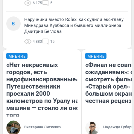
6 175
5
Наручники вместо Rolex: как судили экс-главу
5
Минздрава Кузбасса и бывшего миллионера
Дмитрия Беглова
4 880
15
МНЕНИЕ
МНЕНИЕ
«Нет некрасивых
«Финал не совпа
городов, есть
ожиданиями»: с
недофинансированные».
смотреть филь
Путешественники
«Старый орел» 
проехали 2000
большом экран
километров по Уралу на
честная реценз
машине — стоило ли оно
того
Екатерина Литкевич
Надежда Губарь