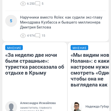
6 250
5
Наручники вместо Rolex: как судили экс-главу
5
Минздрава Кузбасса и бывшего миллионера
Дмитрия Беглова
4 974
15
МНЕНИЕ
МНЕНИЕ
«За неделю две ночи
«Мы видим нов
были страшные»:
Нолана»: с каки
туристка рассказала об
настроем нужн
отдыхе в Крыму
смотреть «Одис
чтобы она не
выглядела как 
Александра Исмайлова
Надежда Губарь
заместитель главного