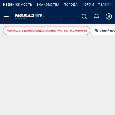
НЕДВИЖИМОСТЬ
ЗНАКОМСТВА
ПОГОДА
ФОРУМ
ТЕЛЕПРО
Чего ждать кузбассовцам осенью — ответ экономиста
Льготный про