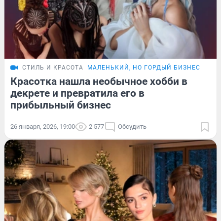
СТИЛЬ И КРАСОТА
МАЛЕНЬКИЙ, НО ГОРДЫЙ БИЗНЕС
ИСТ
Красотка нашла необычное хобби в
декрете и превратила его в
прибыльный бизнес
26 января, 2026, 19:00
2 577
Обсудить